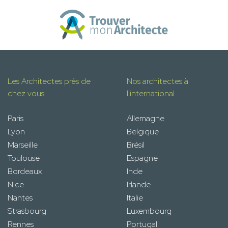
Les Architectes près de
Nos architectes à
chez vous
l'international
Paris
Allemagne
Lyon
Belgique
Marseille
Brésil
Toulouse
Espagne
Bordeaux
Inde
Nice
Irlande
Nantes
Italie
Strasbourg
Luxembourg
Rennes
Portugal