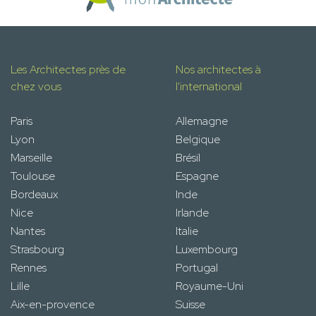
Les Architectes près de
Nos architectes à
chez vous
l'international
Paris
Allemagne
Lyon
Belgique
Marseille
Brésil
Toulouse
Espagne
Bordeaux
Inde
Nice
Irlande
Nantes
Italie
Strasbourg
Luxembourg
Rennes
Portugal
Lille
Royaume-Uni
Aix-en-provence
Suisse