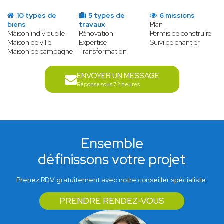
10 types de
5 types de
6 missions
biens
travaux
Plan
Maison individuelle
Rénovation
Permis de construire
Maison de ville
Expertise
Suivi de chantier
Maison de campagne
Transformation
ENVOYER UN MESSAGE
Réponse sous 72 heures
Ensemble
définissons votre projet
Prenez RDV gratuitement avec notre conseiller spécialiste.
PRENDRE RENDEZ-VOUS