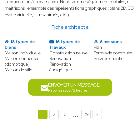
la conception à la réalisation. Nous sommes également mobiles, et
maîtrisons l'ensemble des représentations graphiques (plans 2D, 3D,
réalité virtuelle, films animés, etc.).
Fiche architecte
18 types de
16 types de
6 missions
biens
travaux
Plan
Maison individuelle
Construction neuve
Permis de construire
Maison connectée
Rénovation
Suivi de chantier
(domotique)
Rénovation
Maison de ville
énergétique
ENVOYER UN MESSAGE
Réponse sous 72 heures
...
1
2
3
29