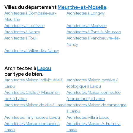
Villes du département
Meurthe-et-Moselle
.
Architectes à Dombasle-sur-
Architectes à Longwy
Meurthe
Architectes à Lunéville
Architectes à Maxéville
Architectes à Nancy
Architectes à Pont-à-Mousson
Architectes à Toul
Architectes à Vandoeuvre-lès-
Nancy
Architectes à Villers-lès-Nancy
Architectes à
Laxou
par type de bien.
Architectes Maison individuelle à
Architectes Maison passive /
Laxou
écologique à Laxou
Architectes Chalet / Maison en
Architectes Maison connectée
bois à Laxou
(domotique) à Laxou
Architectes Maison de ville à Laxou
Architectes Maison de campagne
à Laxou
Architectes Tiny house à Laxou
Architectes Villa à Laxou
Architectes Maison container à
Architectes Maison A-Frame à
Laxou
Laxou