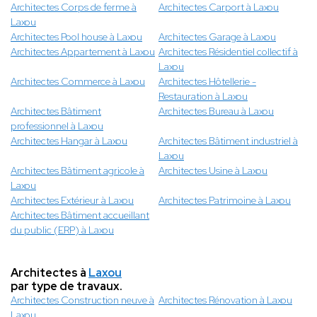
Architectes Corps de ferme à
Architectes Carport à Laxou
Laxou
Architectes Pool house à Laxou
Architectes Garage à Laxou
Architectes Appartement à Laxou
Architectes Résidentiel collectif à
Laxou
Architectes Commerce à Laxou
Architectes Hôtellerie -
Restauration à Laxou
Architectes Bâtiment
Architectes Bureau à Laxou
professionnel à Laxou
Architectes Hangar à Laxou
Architectes Bâtiment industriel à
Laxou
Architectes Bâtiment agricole à
Architectes Usine à Laxou
Laxou
Architectes Extérieur à Laxou
Architectes Patrimoine à Laxou
Architectes Bâtiment accueillant
du public (ERP) à Laxou
Architectes à
Laxou
par type de travaux.
Architectes Construction neuve à
Architectes Rénovation à Laxou
Laxou