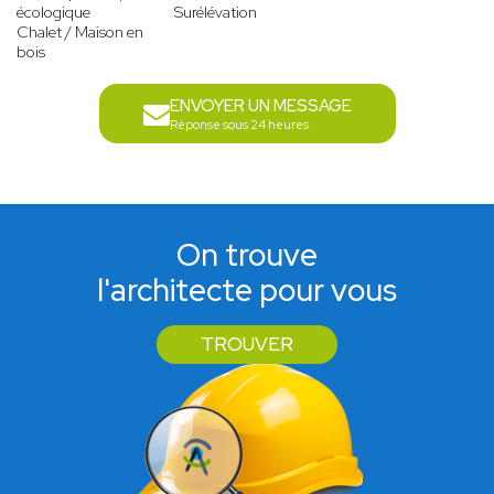
écologique
Surélévation
Chalet / Maison en
bois
ENVOYER UN MESSAGE
Réponse sous 24 heures
On trouve
l'architecte pour vous
TROUVER