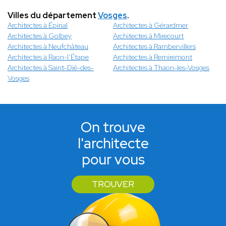
Villes du département
Vosges
.
Architectes à Épinal
Architectes à Gérardmer
Architectes à Golbey
Architectes à Mirecourt
Architectes à Neufchâteau
Architectes à Rambervillers
Architectes à Raon-l’Étape
Architectes à Remiremont
Architectes à Saint-Dié-des-
Architectes à Thaon-les-Vosges
Vosges
On trouve
l'architecte
pour vous
TROUVER