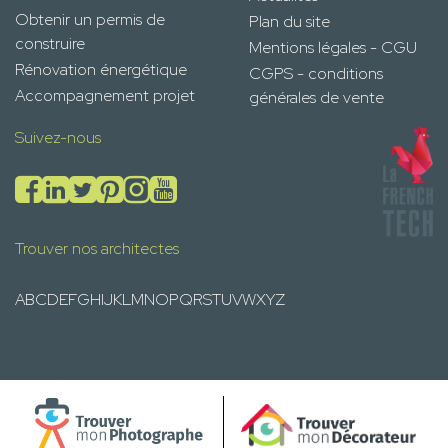
Obtenir un permis de
Plan du site
construire
Mentions légales - CGU
Rénovation énergétique
CGPS - conditions
Accompagnement projet
générales de vente
Suivez-nous
Trouver nos architectes
A
B
C
D
E
F
G
H
I
J
K
L
M
N
O
P
Q
R
S
T
U
V
W
X
Y
Z