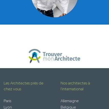
Les Architectes près de
Nos architectes à
chez vous
l'international
Paris
Allemagne
Lyon
Belgique