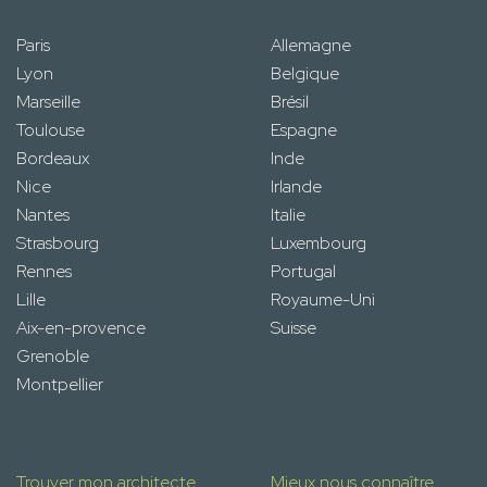
Paris
Allemagne
Lyon
Belgique
Marseille
Brésil
Toulouse
Espagne
Bordeaux
Inde
Nice
Irlande
Nantes
Italie
Strasbourg
Luxembourg
Rennes
Portugal
Lille
Royaume-Uni
Aix-en-provence
Suisse
Grenoble
Montpellier
Trouver mon architecte
Mieux nous connaître