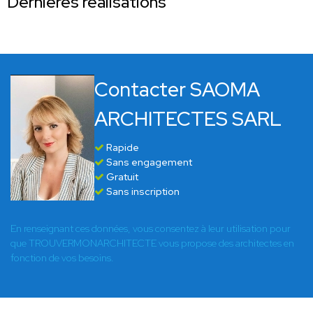
Dernières réalisations
Contacter SAOMA
ARCHITECTES SARL
Rapide
Sans engagement
Gratuit
Sans inscription
En renseignant ces données, vous consentez à leur utilisation pour
que TROUVERMONARCHITECTE vous propose des architectes en
fonction de vos besoins.