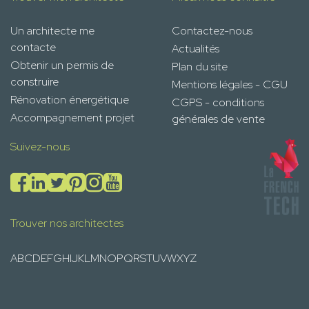
Un architecte me
Contactez-nous
contacte
Actualités
Obtenir un permis de
Plan du site
construire
Mentions légales - CGU
Rénovation énergétique
CGPS - conditions
Accompagnement projet
générales de vente
Suivez-nous
Trouver nos architectes
A
B
C
D
E
F
G
H
I
J
K
L
M
N
O
P
Q
R
S
T
U
V
W
X
Y
Z