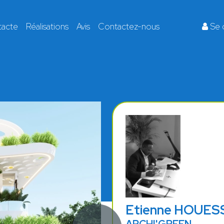
tacte
Réalisations
Avis
Contactez-nous
Se 
Etienne HOUE