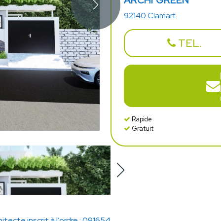
ARCHI'GREEN
92140 Clamart
TEL.
Rapide
Gratuit
hitecte inscrit à l’ordre : 091654