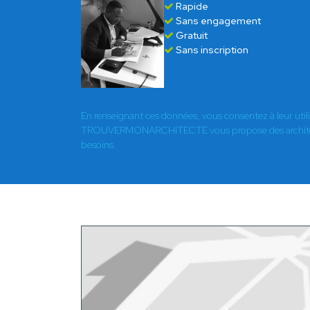
Rapide
Sans engagement
Gratuit
Sans inscription
En renseignant ces données, vous consentez à leur util
TROUVERMONARCHITECTE vous propose des architect
besoins.