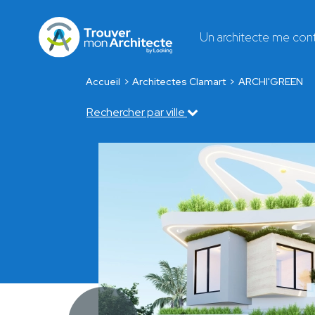
Un architecte me con
Accueil
Architectes Clamart
ARCHI'GREEN
Rechercher par ville