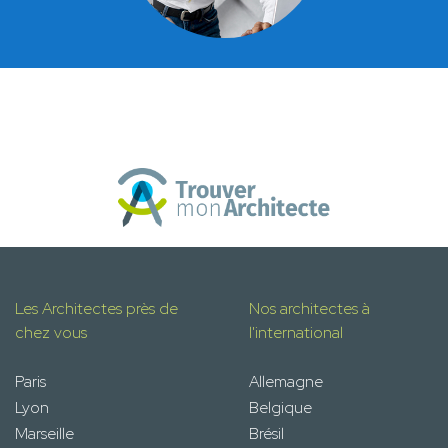
Les Architectes près de
Nos architectes à
chez vous
l'international
Paris
Allemagne
Lyon
Belgique
Marseille
Brésil