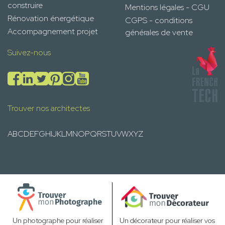
construire
Mentions légales - CGU
Rénovation énergétique
CGPS - conditions
Accompagnement projet
générales de vente
Suivez-nous
Trouver nos architectes
A
B
C
D
E
F
G
H
I
J
K
L
M
N
O
P
Q
R
S
T
U
V
W
X
Y
Z
Un photographe pour réaliser
Un décorateur pour réaliser vos