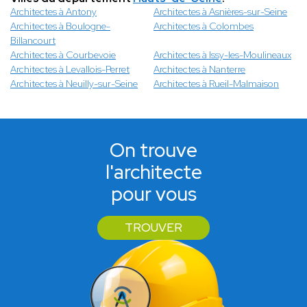
Architectes à Antony
Architectes à Asnières-sur-Seine
Architectes à Boulogne-
Architectes à Colombes
Billancourt
Architectes à Courbevoie
Architectes à Issy-les-Moulineaux
Architectes à Levallois-Perret
Architectes à Nanterre
Architectes à Neuilly-sur-Seine
Architectes à Rueil-Malmaison
On trouve
l'architecte
pour vous
TROUVER