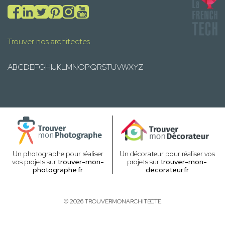
Trouver nos architectes
A
B
C
D
E
F
G
H
I
J
K
L
M
N
O
P
Q
R
S
T
U
V
W
X
Y
Z
Un photographe pour réaliser
Un décorateur pour réaliser vos
vos projets sur
trouver-mon-
projets sur
trouver-mon-
photographe.fr
decorateur.fr
© 2026 TROUVERMONARCHITECTE