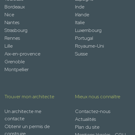
Bordeaux
Inde
Nice
Irlande
Nantes
Italie
Strasbourg
Luxembourg
Rennes
Portugal
Lille
Royaume-Uni
Aix-en-provence
Suisse
Grenoble
Montpellier
Trouver mon architecte
Mieux nous connaître
Un architecte me
Contactez-nous
contacte
Actualités
Obtenir un permis de
Plan du site
construire
Mentions légales - CGU