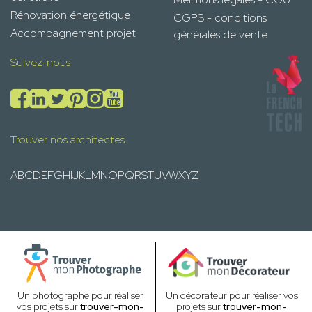
Rénovation énergétique
CGPS - conditions
Accompagnement projet
générales de vente
Suivez-nous
Trouver nos architectes
A
B
C
D
E
F
G
H
I
J
K
L
M
N
O
P
Q
R
S
T
U
V
W
X
Y
Z
Un photographe pour réaliser
Un décorateur pour réaliser vos
vos projets sur
trouver-mon-
projets sur
trouver-mon-