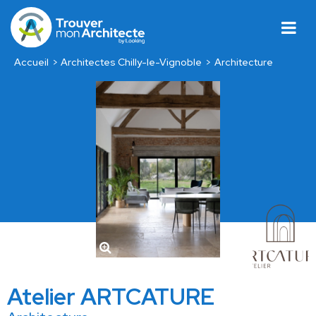
Accueil
Architectes Chilly-le-Vignoble
Architecture
Atelier ARTCATURE