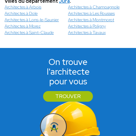
Villes du département
Jura
.
Architectes à Arbois
Architectes à Champagnole
Architectes à Dole
Architectes à Les Rousses
Architectes à Lons-le-Saunier
Architectes à Montmorot
Architectes à Morez
Architectes à Poligny
Architectes à Saint-Claude
Architectes à Tavaux
On trouve
l'architecte
pour vous
TROUVER