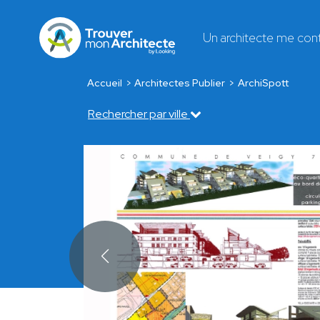
Un architecte me con
Accueil
Architectes Publier
ArchiSpott
Rechercher par ville