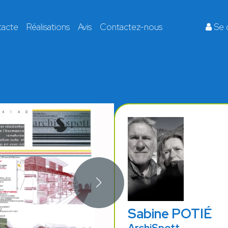
tacte
Réalisations
Avis
Contactez-nous
Se 
Sabine POTIÉ