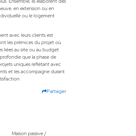
lus. Ensemble, ils élaborent des
neuve, en extension ou en
individuelle ou le logement
nent avec leurs clients est
ont les prémices du projet où
es liées au site ou au budget
pprofondie que la phase de
rojets uniques reflétant avec
lients et les accompagne durant
tisfaction.
Partager
Maison passive /