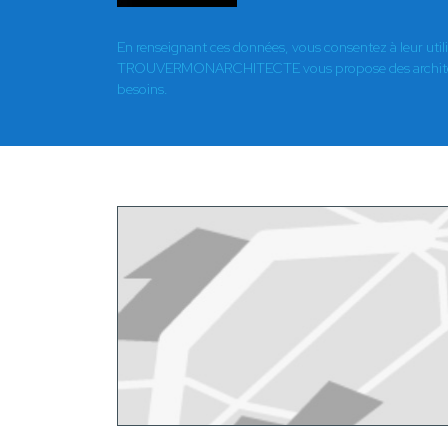
En renseignant ces données, vous consentez à leur util
TROUVERMONARCHITECTE vous propose des architect
besoins.