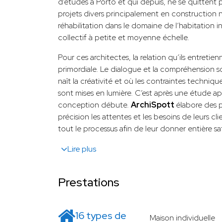
d’études à Porto et qui depuis, ne se quittent p
projets divers principalement en construction 
réhabilitation dans le domaine de l’habitation 
collectif à petite et moyenne échelle.
Pour ces architectes, la relation qu’ils entretien
primordiale. Le dialogue et la compréhension s
naît la créativité et où les contraintes techniqu
sont mises en lumière. C’est après une étude a
conception débute.
ArchiSpott
élabore des p
précision les attentes et les besoins de leurs c
tout le processus afin de leur donner entière sa
Lire plus
Prestations
16 types de
Maison individuelle