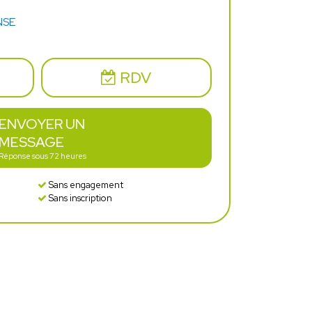
NSE
RDV
ENVOYER UN
MESSAGE
Réponse sous 72 heures
Sans engagement
Sans inscription