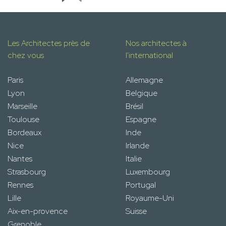
Les Architectes près de
Nos architectes à
chez vous
l'international
Paris
Allemagne
Lyon
Belgique
Marseille
Brésil
Toulouse
Espagne
Bordeaux
Inde
Nice
Irlande
Nantes
Italie
Strasbourg
Luxembourg
Rennes
Portugal
Lille
Royaume-Uni
Aix-en-provence
Suisse
Grenoble