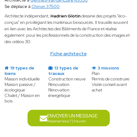
Architecte à
Gennes-Val-de-Loire 49350
Se déplace à
Chinon 37500
Architecte indépendant,
Hadrien Glotin
dessine des projets "éco-
conçus" en privilégiant les matériaux biosourcés. Il travaille souvent
en lien avec les Architectes des Bâtiments de France et réalise
également pour les professionnels de la construction des images et
des vidéos 3D.
Fiche architecte
19 types de
13 types de
3 missions
biens
travaux
Plan
Maison individuelle
Construction neuve
Permis de construire
Maison passive /
Rénovation
Visite conseil avant
écologique
Rénovation
achat
Chalet / Maison en
énergétique
bois
ENVOYER UN MESSAGE
Réponse sous 72 heures