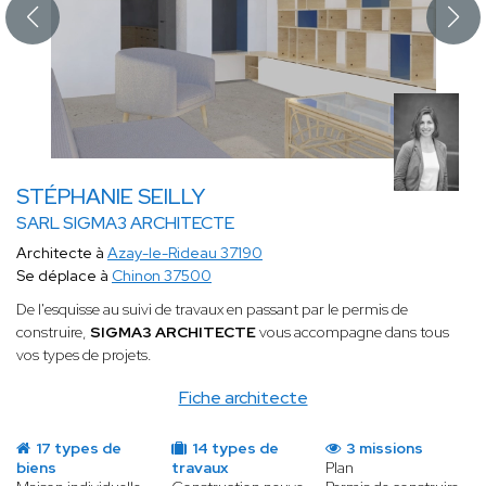
STÉPHANIE SEILLY
SARL SIGMA3 ARCHITECTE
Architecte à
Azay-le-Rideau 37190
Se déplace à
Chinon 37500
De l'esquisse au suivi de travaux en passant par le permis de
construire,
SIGMA3 ARCHITECTE
vous accompagne dans tous
vos types de projets.
Fiche architecte
17 types de
14 types de
3 missions
biens
travaux
Plan