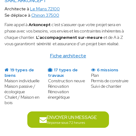
SARL ARKONCEPT
Architecte à
Le Mans 72100
Se déplace à
Chinon 37500
Faire appel à
Arkoncept
c’est s’assurer que votre projet sera en
phase avec vos besoins, vos envies et les contraintes inhérentes à
chaque chantier.
L’accompagnement sur-mesure
et de A à Z
vous garantiront sérénité et assurance d’un projet bien réalisé.
Fiche architecte
19 types de
17 types de
6 missions
biens
travaux
Plan
Maison individuelle
Construction neuve
Permis de construire
Maison passive /
Rénovation
Suivi de chantier
écologique
Rénovation
Chalet / Maison en
énergétique
bois
ENVOYER UN MESSAGE
Réponse sous 72 heures