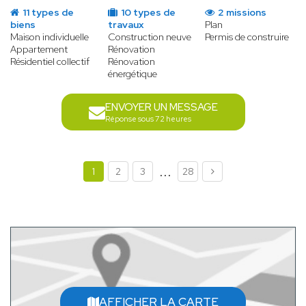
11 types de
10 types de
2 missions
biens
travaux
Plan
Maison individuelle
Construction neuve
Permis de construire
Appartement
Rénovation
Résidentiel collectif
Rénovation
énergétique
ENVOYER UN MESSAGE
Réponse sous 72 heures
...
1
2
3
28
AFFICHER LA CARTE