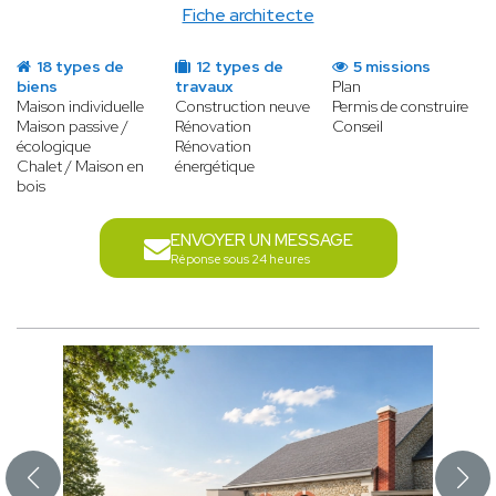
Fiche architecte
18 types de
12 types de
5 missions
biens
travaux
Plan
Maison individuelle
Construction neuve
Permis de construire
Maison passive /
Rénovation
Conseil
écologique
Rénovation
Chalet / Maison en
énergétique
bois
ENVOYER UN MESSAGE
Réponse sous 24 heures