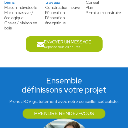
biens
travaux
Conseil
Maison individuelle
Construction neuve
Plan
Maison passive /
Rénovation
Permis de construire
écologique
Rénovation
Chalet / Maison en
énergétique
bois
ENVOYER UN MESSAGE
Réponse sous 24 heures
Ensemble
définissons votre projet
Prenez RDV gratuitement avec notre conseiller spécialiste.
PRENDRE RENDEZ-VOUS