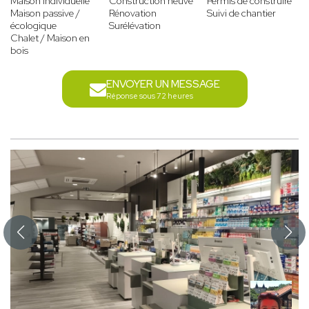
Maison individuelle
Construction neuve
Permis de construire
Maison passive /
Rénovation
Suivi de chantier
écologique
Surélévation
Chalet / Maison en
bois
ENVOYER UN MESSAGE
Réponse sous 72 heures