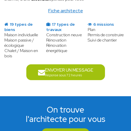
Fiche architecte
19 types de
17 types de
6 missions
biens
travaux
Plan
Maison individuelle
Construction neuve
Permis de construire
Maison passive /
Rénovation
Suivi de chantier
écologique
Rénovation
Chalet / Maison en
énergétique
bois
ENVOYER UN MESSAGE
Réponse sous 72 heures
On trouve
l'architecte pour vous