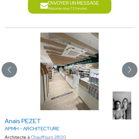
ENVOYER UN MESSAGE
Réponse sous 72 heures
Anaïs PEZET
APMH - ARCHITECTURE
Architecte à
Chauffours 28120