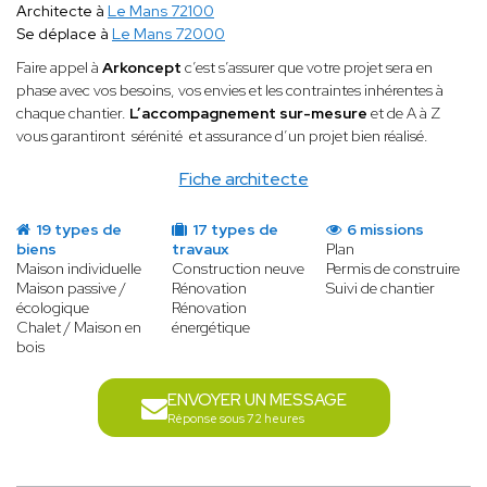
Architecte à
Le Mans 72100
Se déplace à
Le Mans 72000
Faire appel à
Arkoncept
c’est s’assurer que votre projet sera en
phase avec vos besoins, vos envies et les contraintes inhérentes à
chaque chantier.
L’accompagnement sur-mesure
et de A à Z
vous garantiront sérénité et assurance d’un projet bien réalisé.
Fiche architecte
19 types de
17 types de
6 missions
biens
travaux
Plan
Maison individuelle
Construction neuve
Permis de construire
Maison passive /
Rénovation
Suivi de chantier
écologique
Rénovation
Chalet / Maison en
énergétique
bois
ENVOYER UN MESSAGE
Réponse sous 72 heures