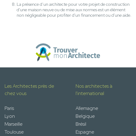
La présence d’un architecte pour votre projet de construction
d'une maison neuve ou de mise aux normes est un élément
non négligeable pour profiter d'un financement ou d'une aide.
Les Architectes près de
Nos architectes à
chez vous
l'international
Paris
Allemagne
Lyon
Belgique
Marseille
Brésil
Toulouse
Espagne