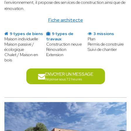
l’environnement, il propose des services de construction ainsi que de
rénovation.
Fiche architecte
9 types de biens
9 types de
3 missions
Maison individuelle
travaux
Plan
Maison passive /
Construction neuve
Permis de construire
écologique
Rénovation
Suivi de chantier
Chalet / Maison en
Extension
bois
ENVOYER UN MESSAGE
Réponse sous 72 heures