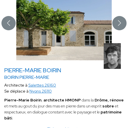
PIERRE-MARIE BOIRIN
BOIRIN PIERRE-MARIE
Architecte à
Salettes 26160
Se déplace à
Nyons 26110
Pierre-Marie Boirin
,
architecte HMONP
dans la
Drôme,
rénove
et mets au gout du jour des mas en pierre dans un esprit
sobre
et
respectueux, en dialogue constant avec le paysage et le
patrimoine
bâti
.