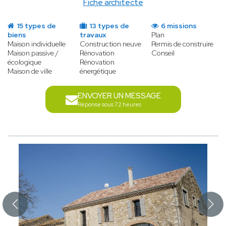
Fiche architecte
15 types de
13 types de
6 missions
biens
travaux
Plan
Maison individuelle
Construction neuve
Permis de construire
Maison passive /
Rénovation
Conseil
écologique
Rénovation
Maison de ville
énergétique
ENVOYER UN MESSAGE
Réponse sous 72 heures