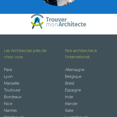
Les Architectes près de
Nos architectes à
chez vous
l'international
Paris
Allemagne
Lyon
Belgique
Marseille
Brésil
Toulouse
Espagne
Bordeaux
Inde
Nice
Irlande
Nantes
Italie