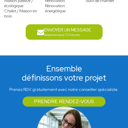
Maison passive /
Rénovation
Suivi de chantier
écologique
Rénovation
Chalet / Maison en
énergétique
bois
ENVOYER UN MESSAGE
Réponse sous 72 heures
Ensemble
définissons votre projet
Prenez RDV gratuitement avec notre conseiller spécialiste.
PRENDRE RENDEZ-VOUS