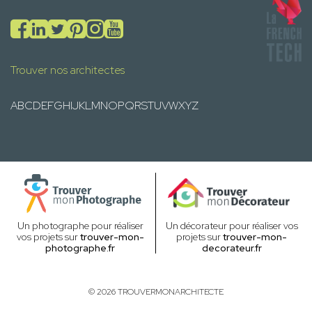
Trouver nos architectes
A
B
C
D
E
F
G
H
I
J
K
L
M
N
O
P
Q
R
S
T
U
V
W
X
Y
Z
Un photographe pour réaliser
Un décorateur pour réaliser vos
vos projets sur
trouver-mon-
projets sur
trouver-mon-
photographe.fr
decorateur.fr
© 2026 TROUVERMONARCHITECTE