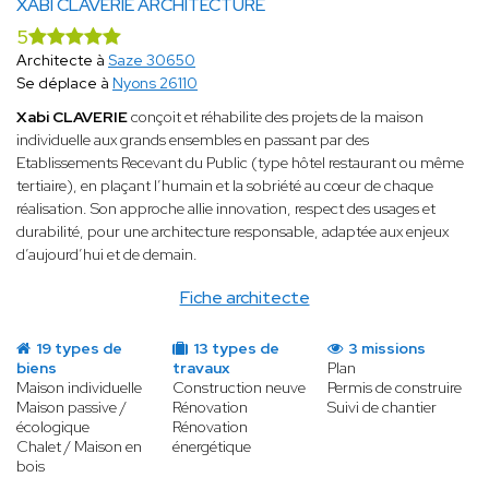
XABI CLAVERIE ARCHITECTURE
5
Architecte à
Saze 30650
Se déplace à
Nyons 26110
Xabi CLAVERIE
conçoit et réhabilite des projets de la maison
individuelle aux grands ensembles en passant par des
Etablissements Recevant du Public (type hôtel restaurant ou même
tertiaire), en plaçant l’humain et la sobriété au cœur de chaque
réalisation. Son approche allie innovation, respect des usages et
durabilité, pour une architecture responsable, adaptée aux enjeux
d’aujourd’hui et de demain.
Fiche architecte
19 types de
13 types de
3 missions
biens
travaux
Plan
Maison individuelle
Construction neuve
Permis de construire
Maison passive /
Rénovation
Suivi de chantier
écologique
Rénovation
Chalet / Maison en
énergétique
bois