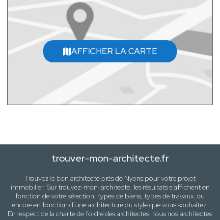
AFFICHER LA CARTE
trouver-mon-architecte.fr
Trouvez le bon architecte près de
Nyons
pour votre projet
immobilier. Sur trouvez-mon-architecte, les résultats s’affichent en
fonction de votre sélection,
types de biens, types de travaux
, ou
encore en fonction d’une architecture
du style que vous souhaitez
.
En respect de la charte de l’ordre des architectes, tous nos architectes