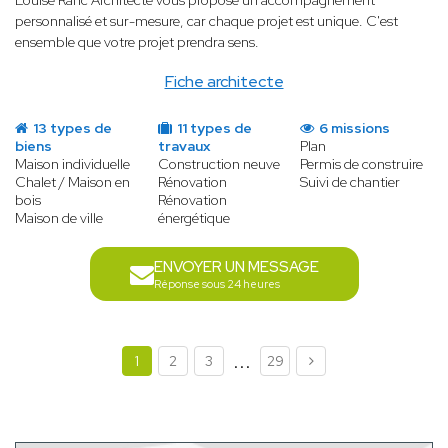
Louise Ranc Architecte vous propose un accompagnement
personnalisé et sur-mesure, car chaque projet est unique. C'est
ensemble que votre projet prendra sens.
Fiche architecte
13 types de
11 types de
6 missions
biens
travaux
Plan
Maison individuelle
Construction neuve
Permis de construire
Chalet / Maison en
Rénovation
Suivi de chantier
bois
Rénovation
Maison de ville
énergétique
ENVOYER UN MESSAGE
Réponse sous 24 heures
...
1
2
3
29