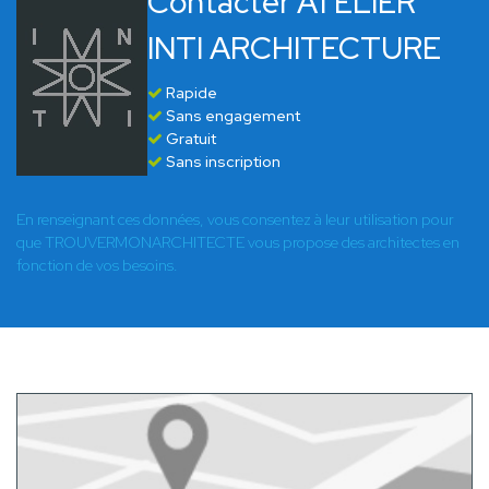
Contacter ATELIER
INTI ARCHITECTURE
Rapide
Sans engagement
Gratuit
Sans inscription
En renseignant ces données, vous consentez à leur utilisation pour
que TROUVERMONARCHITECTE vous propose des architectes en
fonction de vos besoins.