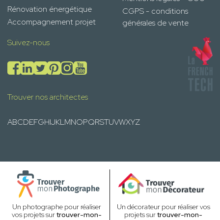
Rénovation énergétique
CGPS - conditions
Accompagnement projet
générales de vente
Suivez-nous
Trouver nos architectes
A
B
C
D
E
F
G
H
I
J
K
L
M
N
O
P
Q
R
S
T
U
V
W
X
Y
Z
Un photographe pour réaliser
Un décorateur pour réaliser vos
vos projets sur
trouver-mon-
projets sur
trouver-mon-