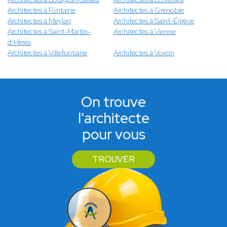
Architectes à Fontaine
Architectes à Grenoble
Architectes à Meylan
Architectes à Saint-Égrève
Architectes à Saint-Martin-
Architectes à Vienne
d’Hères
Architectes à Villefontaine
Architectes à Voiron
On trouve
l'architecte
pour vous
TROUVER