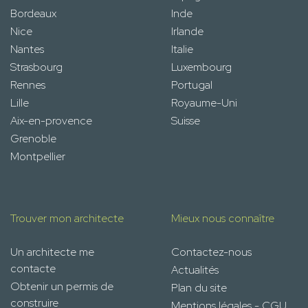
Bordeaux
Inde
Nice
Irlande
Nantes
Italie
Strasbourg
Luxembourg
Rennes
Portugal
Lille
Royaume-Uni
Aix-en-provence
Suisse
Grenoble
Montpellier
Trouver mon architecte
Mieux nous connaître
Un architecte me
Contactez-nous
contacte
Actualités
Obtenir un permis de
Plan du site
construire
Mentions légales - CGU