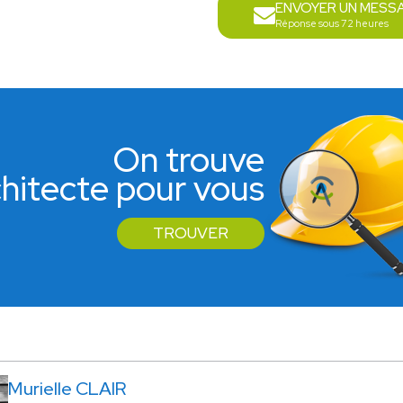
ENVOYER UN MESS
Réponse sous 72 heures
On trouve
rchitecte pour vous
TROUVER
Murielle CLAIR