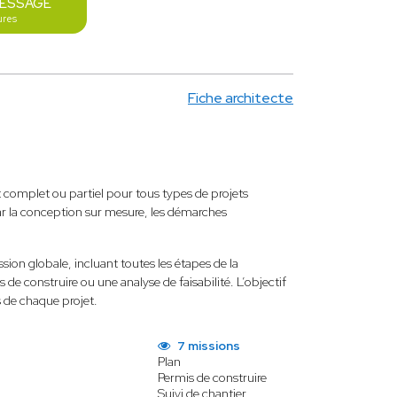
MESSAGE
ures
Fiche architecte
complet ou partiel pour tous types de projets
t par la conception sur mesure, les démarches
sion globale, incluant toutes les étapes de la
de construire ou une analyse de faisabilité. L’objectif
s de chaque projet.
7 missions
Plan
Permis de construire
Suivi de chantier