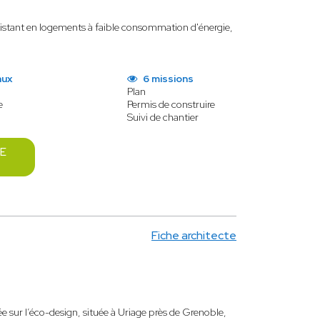
existant en logements à faible consommation d'énergie,
aux
6 missions
Plan
e
Permis de construire
Suivi de chantier
E
Fiche architecte
ée sur l’éco-design, située à Uriage près de Grenoble,