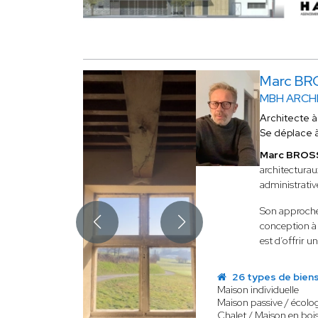
Marc BR
MBH ARCH
Architecte 
Se déplace 
Marc BROS
architecturaux
administrative
Son approche 
conception à 
est d’offrir 
26 types de bien
Maison individuelle
Maison passive / écolo
Chalet / Maison en boi