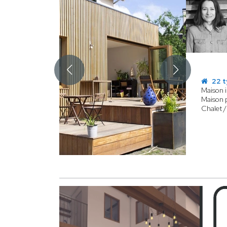
22 t
Maison i
Maison p
Chalet /