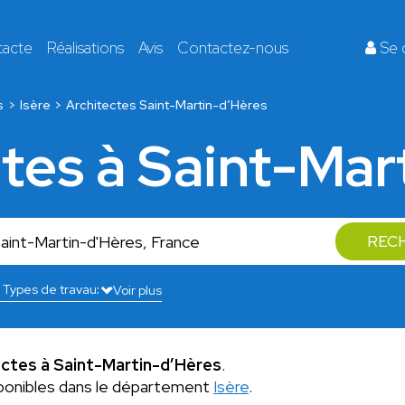
tacte
Réalisations
Avis
Contactez-nous
Se 
s
Isère
Architectes Saint-Martin-d’Hères
ctes à Saint-Mar
REC
Voir plus
ectes à Saint-Martin-d’Hères
.
ponibles dans le département
Isère
.