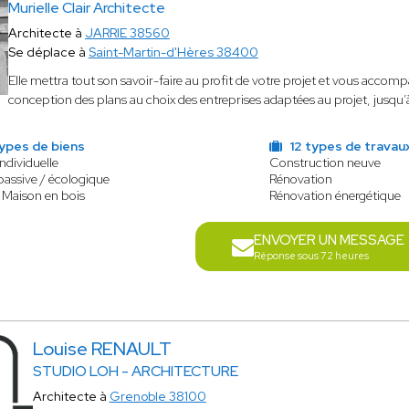
Murielle Clair Architecte
Architecte à
JARRIE 38560
Se déplace à
Saint-Martin-d'Hères 38400
Elle mettra tout son savoir-faire au profit de votre projet et vous accom
conception des plans au choix des entreprises adaptées au projet, jusqu’à 
ypes de biens
12 types de travau
ndividuelle
Construction neuve
assive / écologique
Rénovation
 Maison en bois
Rénovation énergétique
ENVOYER UN MESSAGE
Réponse sous 72 heures
Louise RENAULT
STUDIO LOH - ARCHITECTURE
Architecte à
Grenoble 38100