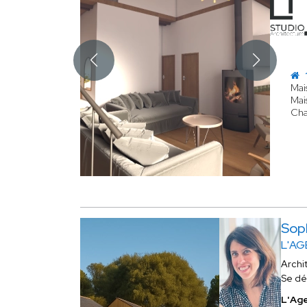
Mais
Mai
Cha
Sop
L'AG
Archi
Se dé
L'Age