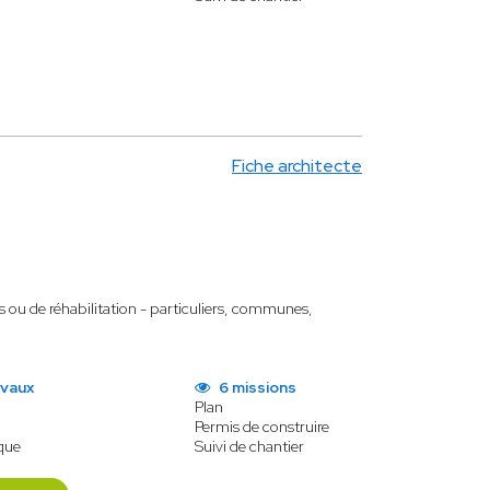
Fiche architecte
fs ou de réhabilitation - particuliers, communes,
avaux
6 missions
Plan
Permis de construire
que
Suivi de chantier