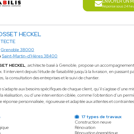
ENVOYER UN 
Réponse sous 24 he
OSSET HECKEL
ITECTE
à
Grenoble 38000
à
Saint-Martin-d'Hères 38400
SET HECKEL
, architecte basé à Grenoble, propose un accompagnement 
. Il intervient depuis l’étude de faisabilité jusqu’à la livraison, en passan
s, la consultation des entreprises et le suivi de chantier.
s’adapte aux besoins spécifiques de chaque client, qu’il s’agisse d’une mis
la réalisation, ou d’une intervention ciblée, comme l’obtention d’un permis 
une réponse personnalisée, rigoureuse et adaptée aux attentes et contrainte
s
17 types de travaux
Construction neuve
gique
Rénovation
s
Rénovation énergétique