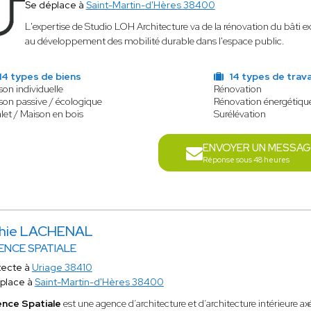
Se déplace à
Saint-Martin-d'Hères 38400
L'expertise de Studio LOH Architecture va de la rénovation du bâti 
au développement des mobilité durable dans l'espace public.
14 types de biens
14 types de trav
on individuelle
Rénovation
son passive / écologique
Rénovation énergétiqu
let / Maison en bois
Surélévation
ENVOYER UN MESSAG
Réponse sous 48 heures
hie LACHENAL
ENCE SPATIALE
tecte à
Uriage 38410
place à
Saint-Martin-d'Hères 38400
nce Spatiale
est une agence d’architecture et d’architecture intérieure ax