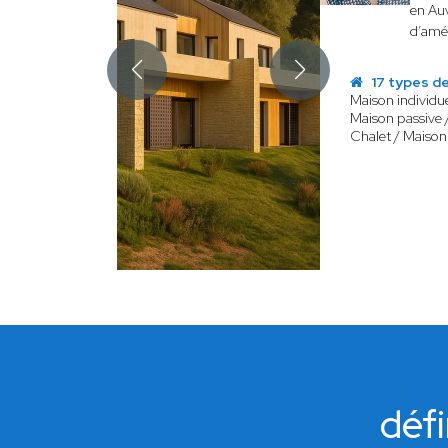
en Auv
d’amé
17 types de
Maison individue
Maison passive 
Chalet / Maison
défi