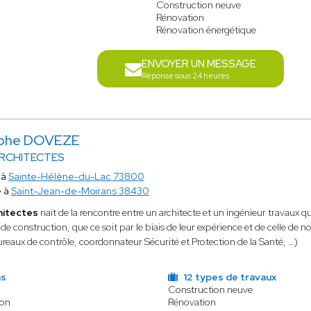
Construction neuve
Rénovation
Rénovation énergétique
ENVOYER UN MESSAGE
Réponse sous 24 heures
ophe DOVEZE
RCHITECTES
 à
Sainte-Hélène-du-Lac 73800
e à
Saint-Jean-de-Moirans 38430
hitectes
nait de la rencontre entre un architecte et un ingénieur travaux q
 de construction, que ce soit par le biais de leur expérience et de celle d
ureaux de contrôle, coordonnateur Sécurité et Protection de la Santé, …)
ns
12 types de travaux
Construction neuve
ion
Rénovation