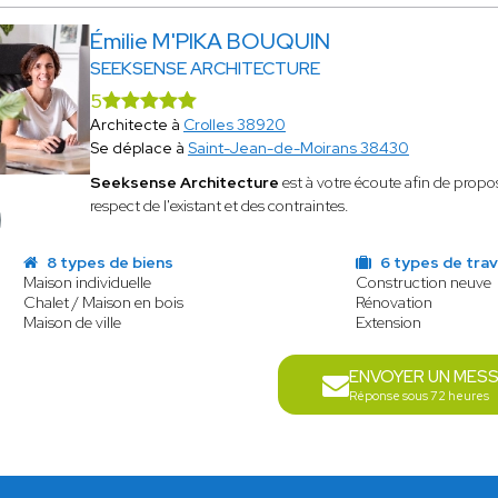
Émilie M'PIKA BOUQUIN
SEEKSENSE ARCHITECTURE
5
Architecte à
Crolles 38920
Se déplace à
Saint-Jean-de-Moirans 38430
Seeksense Architecture
est à votre écoute afin de propos
respect de l'existant et des contraintes.
8 types de biens
6 types de tra
Maison individuelle
Construction neuve
Chalet / Maison en bois
Rénovation
Maison de ville
Extension
ENVOYER UN MES
Réponse sous 72 heures