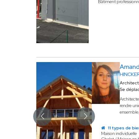
Bâtiment professionn
Amand
HINCKE
Architec
Se dépla
Architect
rendre uni
ensemble, 
11 types de bie
Maison individuelle