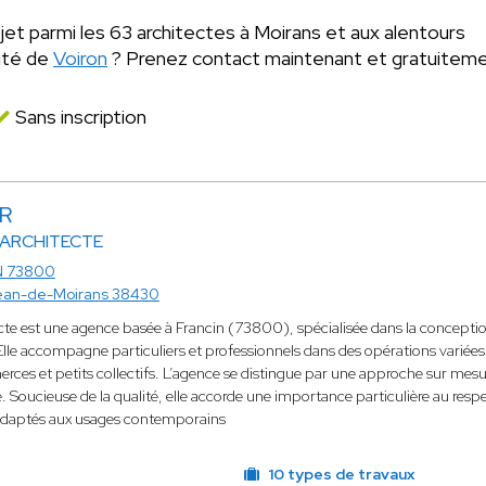
jet parmi les 63 architectes à Moirans et aux alentours
mité de
Voiron
? Prenez contact maintenant et gratuitem
Sans inscription
ER
 ARCHITECTE
N 73800
ean-de-Moirans 38430
cte est une agence basée à Francin (73800), spécialisée dans la conception 
Elle accompagne particuliers et professionnels dans des opérations variées :
rces et petits collectifs. L’agence se distingue par une approche sur mesur
re. Soucieuse de la qualité, elle accorde une importance particulière au resp
 adaptés aux usages contemporains
10 types de travaux