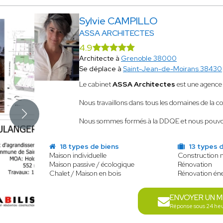
Sylvie CAMPILLO
ASSA ARCHITECTES
4.9
Architecte à
Grenoble 38000
Se déplace à
Saint-Jean-de-Moirans 38430
Le cabinet
ASSA Architectes
est une agence 
Nous travaillons dans tous les domaines de la co
Nous sommes formés à la DDQE et nous pouvons 
18 types de biens
13 types 
Maison individuelle
Construction 
Maison passive / écologique
Rénovation
Chalet / Maison en bois
Rénovation én
ENVOYER UN 
Réponse sous 24 he