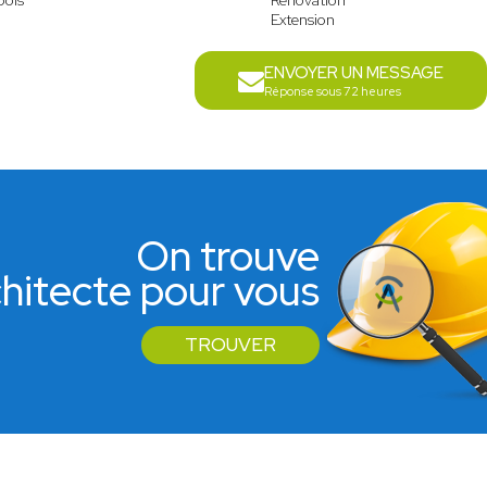
bois
Rénovation
Extension
ENVOYER UN MESSAGE
Réponse sous 72 heures
On trouve
rchitecte pour vous
TROUVER