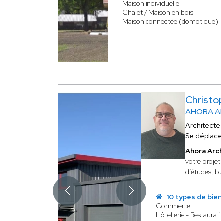
Maison individuelle
Chalet / Maison en bois
Maison connectée (domotique)
Christ
AHORA A
Architecte
Se déplac
Ahora Arc
votre projet
d’études, b
10 types de bie
Commerce
Hôtellerie - Restaurat