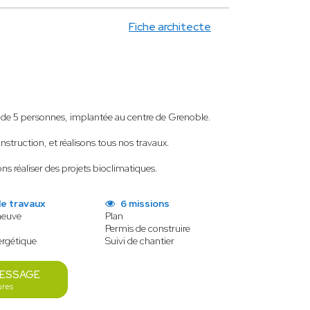
Fiche architecte
de 5 personnes, implantée au centre de Grenoble.
nstruction, et réalisons tous nos travaux.
réaliser des projets bioclimatiques.
de travaux
6 missions
neuve
Plan
Permis de construire
ergétique
Suivi de chantier
MESSAGE
ures