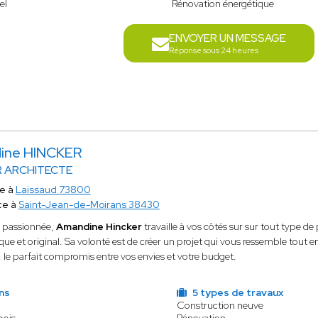
el
Rénovation énergétique
ENVOYER UN MESSAGE
Réponse sous 24 heures
ine HINCKER
R ARCHITECTE
te à
Laissaud 73800
ce à
Saint-Jean-de-Moirans 38430
e passionnée,
Amandine Hincker
travaille à vos côtés sur sur tout type 
que et original. Sa volonté est de créer un projet qui vous ressemble tout e
le parfait compromis entre vos envies et votre budget.
ns
5 types de travaux
Construction neuve