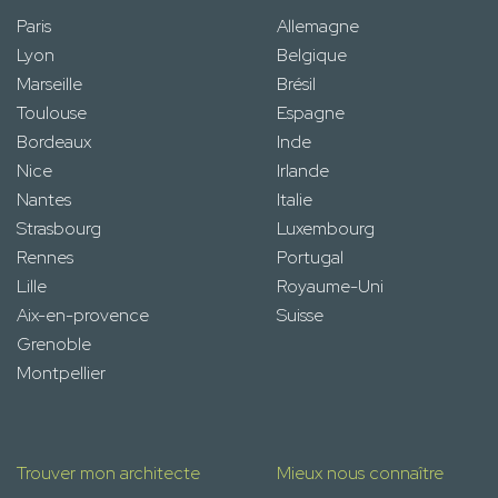
Paris
Allemagne
Lyon
Belgique
Marseille
Brésil
Toulouse
Espagne
Bordeaux
Inde
Nice
Irlande
Nantes
Italie
Strasbourg
Luxembourg
Rennes
Portugal
Lille
Royaume-Uni
Aix-en-provence
Suisse
Grenoble
Montpellier
Trouver mon architecte
Mieux nous connaître