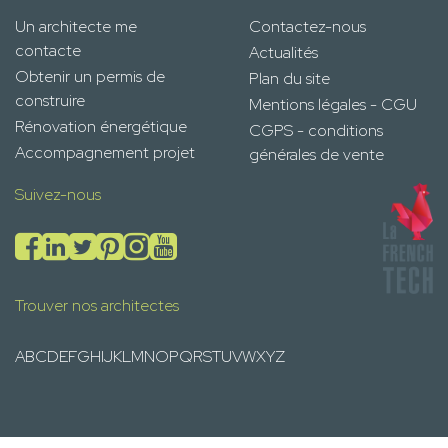
Un architecte me
Contactez-nous
contacte
Actualités
Obtenir un permis de
Plan du site
construire
Mentions légales - CGU
Rénovation énergétique
CGPS - conditions
Accompagnement projet
générales de vente
Suivez-nous
Trouver nos architectes
A
B
C
D
E
F
G
H
I
J
K
L
M
N
O
P
Q
R
S
T
U
V
W
X
Y
Z