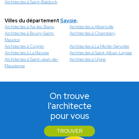
Architectes à Saint-Baldoph
Villes du département
Savoie
.
Architectes à Aix-les-Bains
Architectes à Albertville
Architectes à Bourg-Saint-
Architectes à Chambéry
Maurice
Architectes à Cognin
Architectes à La Motte-Servolex
Architectes à La Ravoire
Architectes à Saint-Alban-Leysse
Architectes à Saint-Jean-de-
Architectes à Ugine
Maurienne
On trouve
l'architecte
pour vous
TROUVER