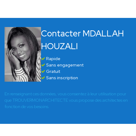
Contacter MDALLAH
HOUZALI
Rapide
Sans engagement
Gratuit
Sans inscription
En renseignant ces données, vous consentez à leur utilisation pour
que TROUVERMONARCHITECTE vous propose des architectes en
fonction de vos besoins.