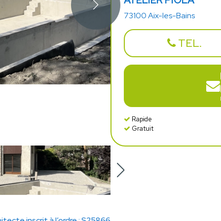
ATELIER PIOLA
73100 Aix-les-Bains
TEL.
Rapide
Gratuit
itecte inscrit à l’ordre : S25866