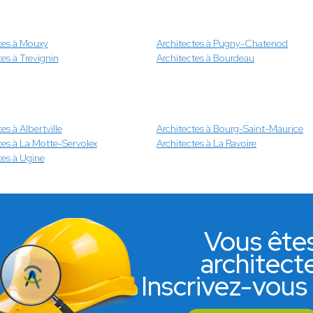
tes à Mouxy
Architectes à Pugny-Chatenod
tes à Trevignin
Architectes à Bourdeau
es à Albertville
Architectes à Bourg-Saint-Maurice
tes à La Motte-Servolex
Architectes à La Ravoire
tes à Ugine
Vous ête
architect
Inscrivez-vous 