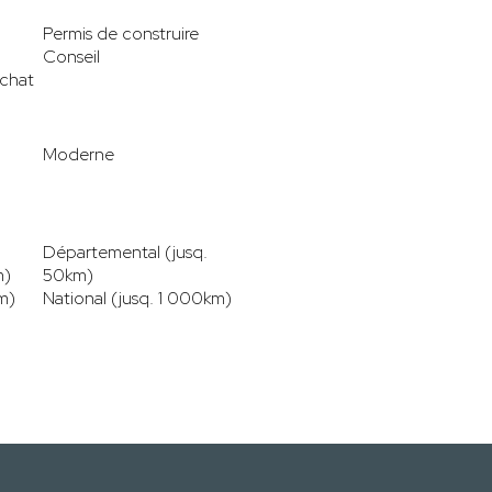
Permis de construire
Conseil
achat
Moderne
Départemental (jusq.
m)
50km)
m)
National (jusq. 1 000km)