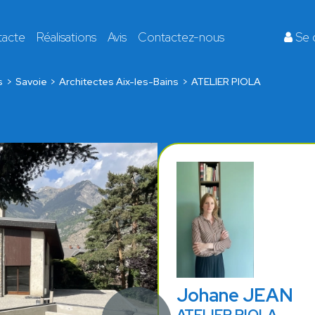
tacte
Réalisations
Avis
Contactez-nous
Se 
s
Savoie
Architectes Aix-les-Bains
ATELIER PIOLA
Johane JEAN