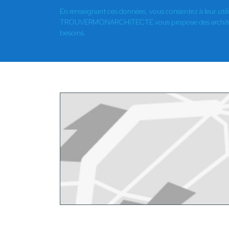
En renseignant ces données, vous consentez à leur util
TROUVERMONARCHITECTE vous propose des architect
besoins.