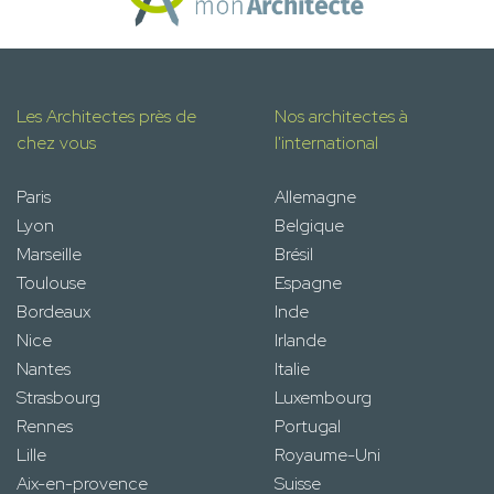
Les Architectes près de
Nos architectes à
chez vous
l'international
Paris
Allemagne
Lyon
Belgique
Marseille
Brésil
Toulouse
Espagne
Bordeaux
Inde
Nice
Irlande
Nantes
Italie
Strasbourg
Luxembourg
Rennes
Portugal
Lille
Royaume-Uni
Aix-en-provence
Suisse