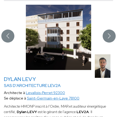
DYLAN LEVY
SAS D'ARCHITECTURE LEV2A
Architecte à
Levallois-Perret 92300
Se déplace à
Saint-Germain-en-Laye 78100
Architecte HMONP inscrit à l'Ordre, MAR et auditeur énergétique
certifié,
Dylan LEVY
est le gérant de l'agence
LEV2A
. Il