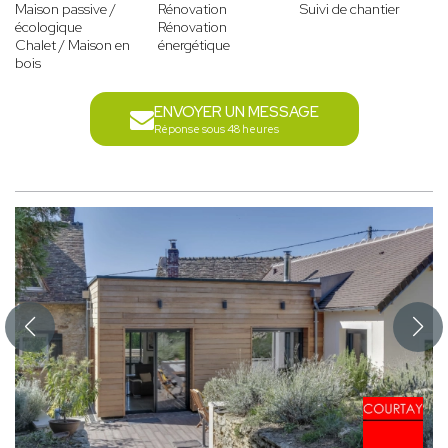
Maison passive /
Rénovation
Suivi de chantier
écologique
Rénovation
Chalet / Maison en
énergétique
bois
ENVOYER UN MESSAGE
Réponse sous 48 heures