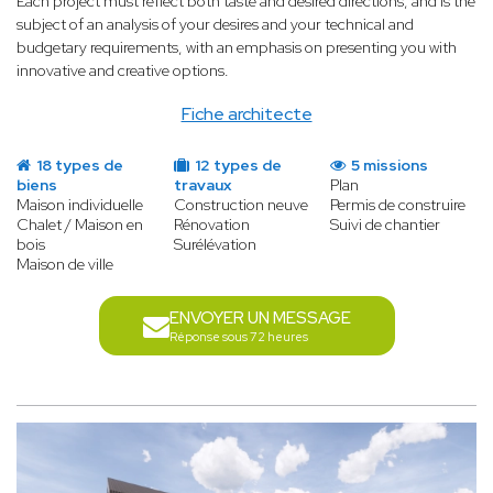
Each project must reflect both taste and desired directions, and is the
subject of an analysis of your desires and your technical and
budgetary requirements, with an emphasis on presenting you with
innovative and creative options.
Fiche architecte
18 types de
12 types de
5 missions
biens
travaux
Plan
Maison individuelle
Construction neuve
Permis de construire
Chalet / Maison en
Rénovation
Suivi de chantier
bois
Surélévation
Maison de ville
ENVOYER UN MESSAGE
Réponse sous 72 heures