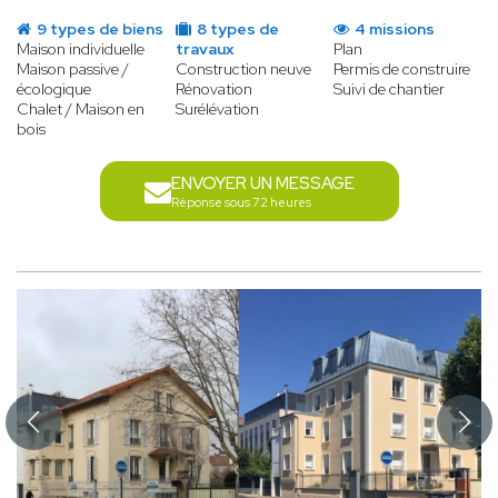
9 types de biens
8 types de
4 missions
Maison individuelle
travaux
Plan
Maison passive /
Construction neuve
Permis de construire
écologique
Rénovation
Suivi de chantier
Chalet / Maison en
Surélévation
bois
ENVOYER UN MESSAGE
Réponse sous 72 heures