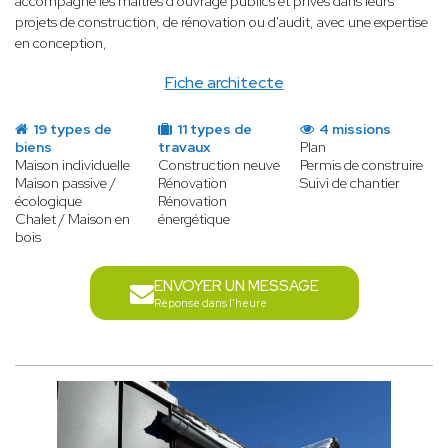
accompagne les maîtres d'ouvrage publics et privés dans leurs
projets de construction, de rénovation ou d'audit, avec une expertise
en conception,
Fiche architecte
19 types de
11 types de
4 missions
biens
travaux
Plan
Maison individuelle
Construction neuve
Permis de construire
Maison passive /
Rénovation
Suivi de chantier
écologique
Rénovation
Chalet / Maison en
énergétique
bois
ENVOYER UN MESSAGE
Réponse dans l'heure