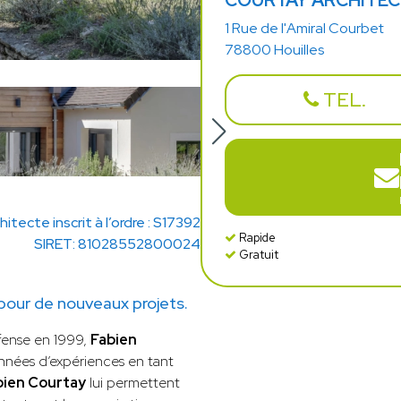
COURTAY ARCHITE
1 Rue de l'Amiral Courbet
78800 Houilles
TEL.
hitecte inscrit à l’ordre : S17392
Rapide
SIRET: 81028552800024
Gratuit
ur de nouveaux projets.
éfense en 1999,
Fabien
nnées d’expériences en tant
bien Courtay
lui permettent