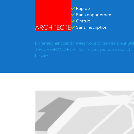
Rapide
Sans engagement
Gratuit
Sans inscription
En renseignant ces données, vous consentez à leur util
TROUVERMONARCHITECTE vous propose des architect
besoins.