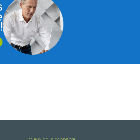
s
e
!
Mieux nous connaître