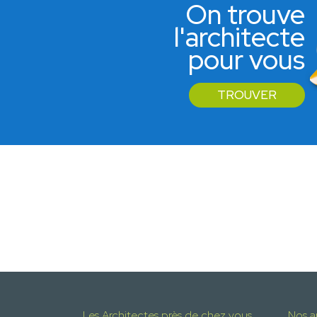
On trouve
l'architecte
pour vous
TROUVER
Les Architectes près de chez vous
Nos ar