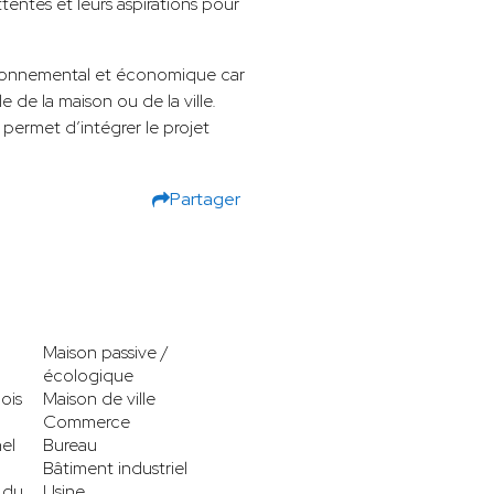
tentes et leurs aspirations pour
vironnemental et économique car
le de la maison ou de la ville.
 permet d’intégrer le projet
Partager
Maison passive /
écologique
ois
Maison de ville
Commerce
el
Bureau
Bâtiment industriel
 du
Usine