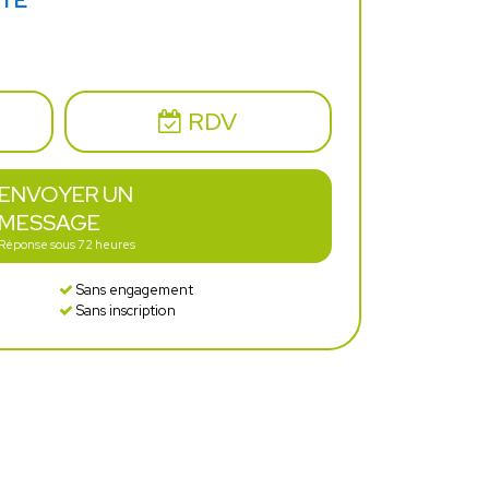
CTE
RDV
ENVOYER UN
MESSAGE
Réponse sous 72 heures
Sans engagement
Sans inscription