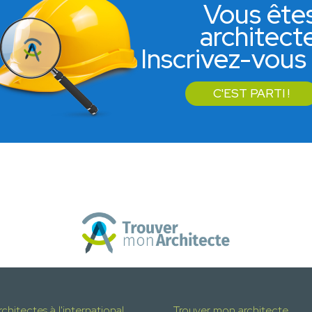
Vous ête
architect
Inscrivez-vous 
C'EST PARTI !
chitectes à l'international
Trouver mon architecte