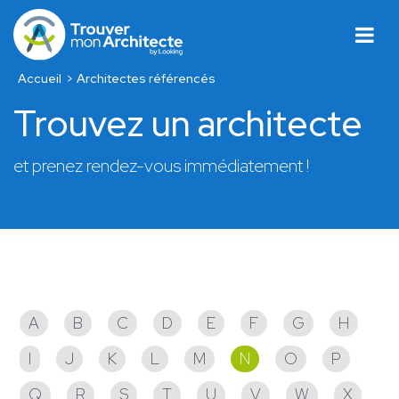
Accueil
Architectes référencés
Trouvez un architecte
et prenez rendez-vous immédiatement !
Architectes référencés
A
B
C
D
E
F
G
H
I
J
K
L
M
N
O
P
Q
R
S
T
U
V
W
X