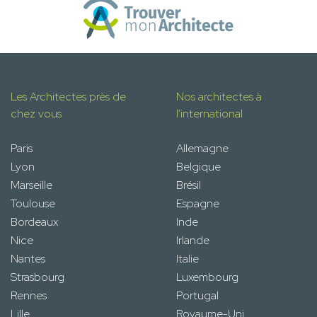
Les Architectes près de
Nos architectes à
chez vous
l'international
Paris
Allemagne
Lyon
Belgique
Marseille
Brésil
Toulouse
Espagne
Bordeaux
Inde
Nice
Irlande
Nantes
Italie
Strasbourg
Luxembourg
Rennes
Portugal
Lille
Royaume-Uni