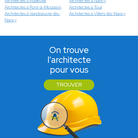
Architectes à Maxéville
Architectes à Nancy
Architectes à Pont-à-Mousson
Architectes à Toul
Architectes à Vandoeuvre-lès-
Architectes à Villers-lès-Nancy
Nancy
On trouve
l'architecte
pour vous
TROUVER