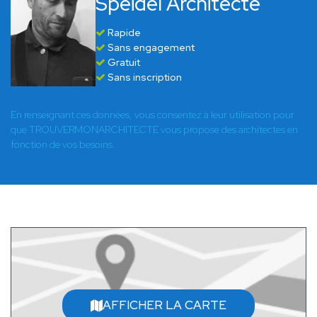
Speidel Architecte
Rapide
Sans engagement
Gratuit
Sans inscription
En renseignant ces données, vous consentez à leur utilisation pour
que TROUVERMONARCHITECTE vous propose des architectes en
fonction de vos besoins.
AFFICHER LA CARTE