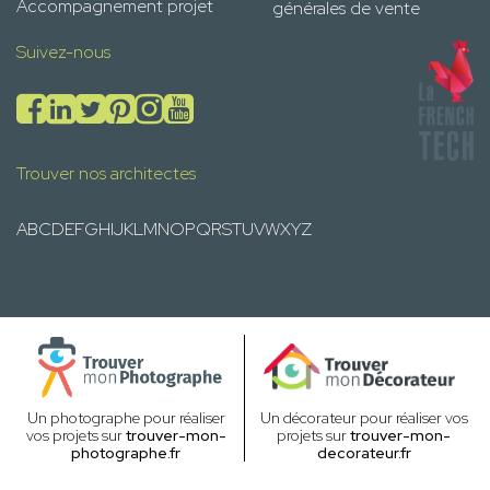
Accompagnement projet
générales de vente
Suivez-nous
Trouver nos architectes
A
B
C
D
E
F
G
H
I
J
K
L
M
N
O
P
Q
R
S
T
U
V
W
X
Y
Z
Un photographe pour réaliser
Un décorateur pour réaliser vos
vos projets sur
trouver-mon-
projets sur
trouver-mon-
photographe.fr
decorateur.fr