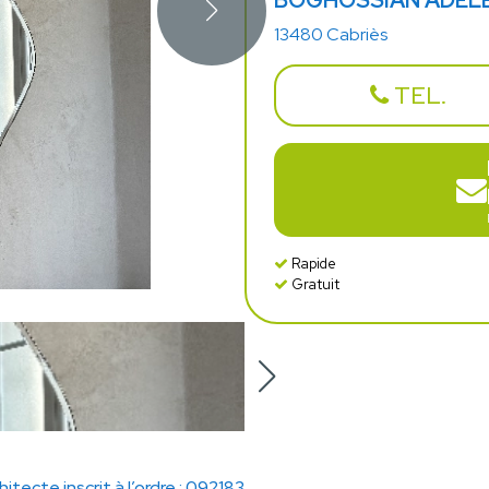
BOGHOSSIAN ADEL
13480 Cabriès
TEL.
Rapide
Gratuit
hitecte inscrit à l’ordre : 092183