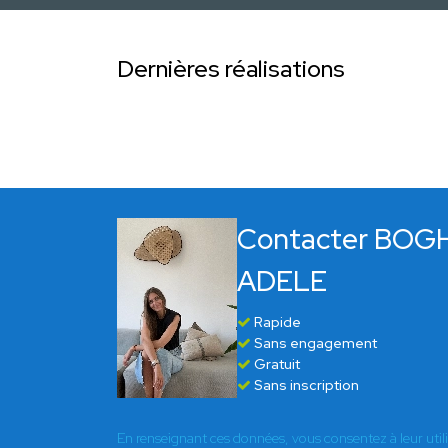
Dernières réalisations
Contacter BOG
ADELE
Rapide
Sans engagement
Gratuit
Sans inscription
En renseignant ces données, vous consentez à leur util