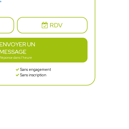
E
RDV
ENVOYER UN
MESSAGE
Réponse dans l'heure
Sans engagement
Sans inscription