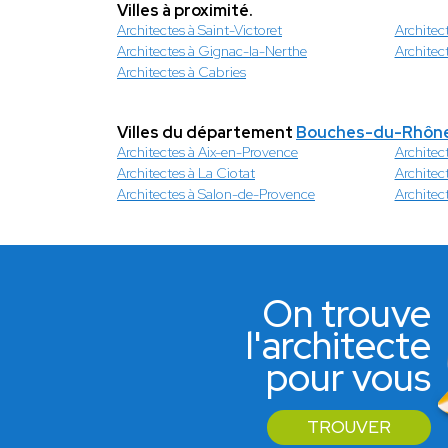
Villes à proximité.
Architectes à Saint-Victoret
Architec
Architectes à Gignac-la-Nerthe
Architec
Architectes à Cabries
Villes du département
Bouches-du-Rhôn
Architectes à Aix-en-Provence
Architect
Architectes à La Ciotat
Architec
Architectes à Salon-de-Provence
Architect
On trouve
l'architecte
pour vous
TROUVER