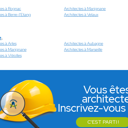
tes à Rognac
Architectes à Marignane
tes à Berre-l'Etang
Architectes à Velaux
e
.
es à Arles
Architectes à Aubagne
tes à Marignane
Architectes à Marseille
es à Vitrolles
Vous ête
architect
Inscrivez-vous 
C'EST PARTI !