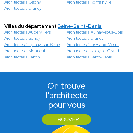
Architectes à Gagny
Architectes à Romainville
Architectes à Drancy
Villes du département
Seine-Saint-Denis
.
Architectes à Aubervilliers
Architectes à Aulnay-sous-Bois
Architectes à Bondy
Architectes à Drancy
Architectes à Épinay-sur-Seine
Architectes à Le Blanc-Mesnil
Architectes à Montreuil
Architectes à Noisy-le-Grand
Architectes à Pantin
Architectes à Saint-Denis
On trouve
l'architecte
pour vous
TROUVER