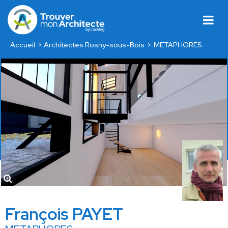
Accueil
Architectes Rosny-sous-Bois
METAPHORES
François PAYET