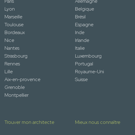
Paris
Allemagne
Lyon
Belgique
Marseille
Brésil
Toulouse
Espagne
Bordeaux
Inde
Nice
Irlande
Nantes
Italie
Strasbourg
Luxembourg
Rennes
Portugal
Lille
Royaume-Uni
Aix-en-provence
Suisse
Grenoble
Montpellier
Trouver mon architecte
Mieux nous connaître