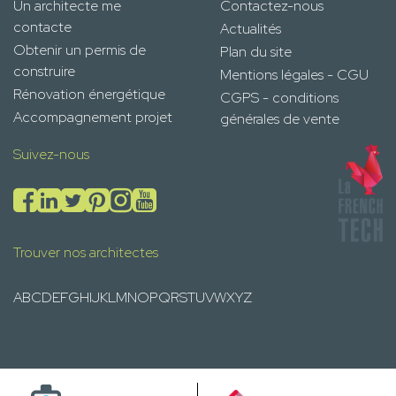
Un architecte me
Contactez-nous
contacte
Actualités
Obtenir un permis de
Plan du site
construire
Mentions légales - CGU
Rénovation énergétique
CGPS - conditions
Accompagnement projet
générales de vente
Suivez-nous
Trouver nos architectes
A
B
C
D
E
F
G
H
I
J
K
L
M
N
O
P
Q
R
S
T
U
V
W
X
Y
Z