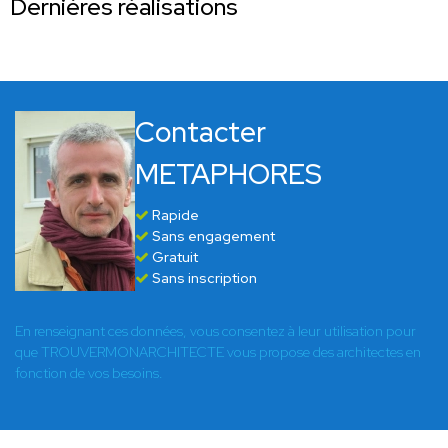
Dernières réalisations
Contacter
METAPHORES
Rapide
Sans engagement
Gratuit
Sans inscription
En renseignant ces données, vous consentez à leur utilisation pour
que TROUVERMONARCHITECTE vous propose des architectes en
fonction de vos besoins.