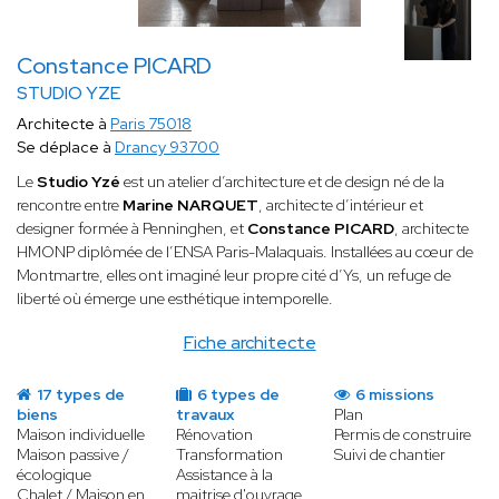
Constance PICARD
STUDIO YZE
Architecte à
Paris 75018
Se déplace à
Drancy 93700
Le
Studio Yzé
est un atelier d’architecture et de design né de la
rencontre entre
Marine NARQUET
, architecte d’intérieur et
designer formée à Penninghen, et
Constance PICARD
, architecte
HMONP diplômée de l’ENSA Paris-Malaquais. Installées au cœur de
Montmartre, elles ont imaginé leur propre cité d’Ys, un refuge de
liberté où émerge une esthétique intemporelle.
Fiche architecte
17 types de
6 types de
6 missions
biens
travaux
Plan
Maison individuelle
Rénovation
Permis de construire
Maison passive /
Transformation
Suivi de chantier
écologique
Assistance à la
Chalet / Maison en
maitrise d'ouvrage