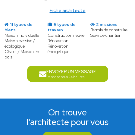
Fiche architecte
11 types de
9 types de
2 missions
biens
travaux
Permis de construire
Maison individuelle
Construction neuve
Suivi de chantier
Maison passive /
Rénovation
écologique
Rénovation
Chalet / Maison en
énergétique
bois
ENVOYER UN MESSAGE
Réponse sous 24 heures
On trouve
l'architecte pour vous