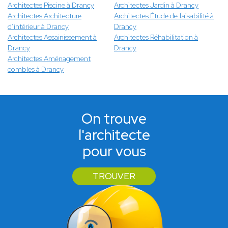
Architectes Piscine à Drancy
Architectes Jardin à Drancy
Architectes Architecture
Architectes Étude de faisabilité à
d’intérieur à Drancy
Drancy
Architectes Assainissement à
Architectes Réhabilitation à
Drancy
Drancy
Architectes Aménagement
combles à Drancy
On trouve
l'architecte
pour vous
TROUVER