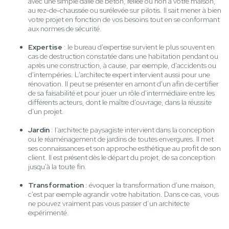
avec une simple dalle de béton, reliée ou non à votre maison,
au rez-de-chaussée ou surélevée sur pilotis. Il sait mener à bien
votre projet en fonction de vos besoins tout en se conformant
aux normes de sécurité.
Expertise
: le bureau d'expertise survient le plus souvent en
cas de destruction constatée dans une habitation pendant ou
après une construction, à cause, par exemple, d'accidents ou
d'intempéries. L'architecte expert intervient aussi pour une
rénovation. Il peut se présenter en amont d'un afin de certifier
de sa faisabilité et pour jouer un rôle d'intermédiaire entre les
différents acteurs, dont le maître d'ouvrage, dans la réussite
d'un projet.
Jardin
: l’architecte paysagiste intervient dans la conception
ou le réaménagement de jardins de toutes envergures. Il met
ses connaissances et son approche esthétique au profit de son
client. Il est présent dès le départ du projet, de sa conception
jusqu'à la toute fin.
Transformation
: évoquer la transformation d'une maison,
c'est par exemple agrandir votre habitation. Dans ce cas, vous
ne pouvez vraiment pas vous passer d’un architecte
expérimenté.