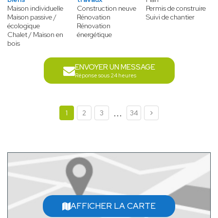
Maison individuelle
Construction neuve
Permis de construire
Maison passive /
Rénovation
Suivi de chantier
écologique
Rénovation
Chalet / Maison en
énergétique
bois
ENVOYER UN MESSAGE
Réponse sous 24 heures
...
1
2
3
34
AFFICHER LA CARTE