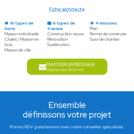
Fiche architecte
16 types de
6 types de
4 missions
biens
travaux
Plan
Maison individuelle
Construction neuve
Permis de construire
Chalet / Maison en
Rénovation
Suivi de chantier
bois
Surélévation
Maison de ville
ENVOYER UN MESSAGE
Réponse sous 48 heures
Ensemble
définissons votre projet
Prenez RDV gratuitement avec notre conseiller spécialiste.