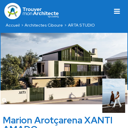
Accueil
Architectes Ciboure
ARTA STUDIO
Marion Arotçarena XANTI