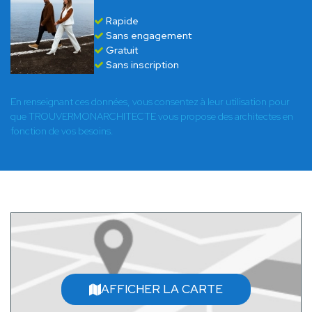
Rapide
Sans engagement
Gratuit
Sans inscription
En renseignant ces données, vous consentez à leur utilisation pour
que TROUVERMONARCHITECTE vous propose des architectes en
fonction de vos besoins.
AFFICHER LA CARTE