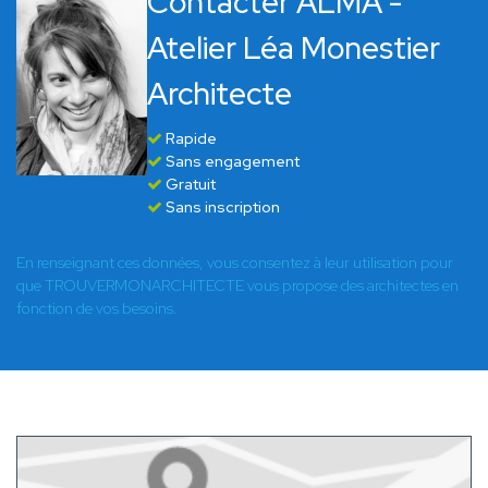
Contacter ALMA -
Atelier Léa Monestier
Architecte
Rapide
Sans engagement
Gratuit
Sans inscription
En renseignant ces données, vous consentez à leur utilisation pour
que TROUVERMONARCHITECTE vous propose des architectes en
fonction de vos besoins.