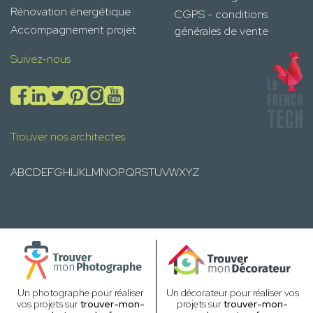
Rénovation énergétique
CGPS - conditions
Accompagnement projet
générales de vente
Suivez-nous
Trouver nos architectes
A
B
C
D
E
F
G
H
I
J
K
L
M
N
O
P
Q
R
S
T
U
V
W
X
Y
Z
Un photographe pour réaliser
Un décorateur pour réaliser vos
vos projets sur
trouver-mon-
projets sur
trouver-mon-