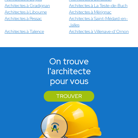
Architectes à Gradignan
Architectes à La Teste-de-Buch
Architectes à Libourne
Architectes à Mérignac
Architectes à Pessac
Architectes à Saint-Médard-en-
Jalles
Architectes à Talence
Architectes à Villenave-d’Ornon
On trouve
l'architecte
pour vous
TROUVER