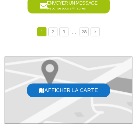
ENVOYER UN MESSAGE
Réponse sous 24 heures
...
1
2
3
28
AFFICHER LA CARTE