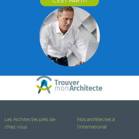
C'EST PARTI !
Les Architectes près de
Nos architectes à
chez vous
l'international