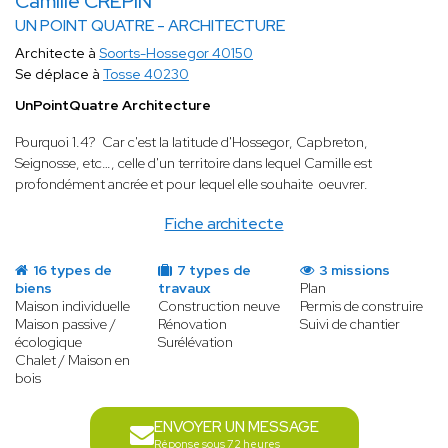
Camille CREPIN
UN POINT QUATRE - ARCHITECTURE
Architecte à
Soorts-Hossegor 40150
Se déplace à
Tosse 40230
UnPointQuatre Architecture
Pourquoi 1.4? Car c'est la latitude d'Hossegor, Capbreton,
Seignosse, etc…, celle d'un territoire dans lequel Camille est
profondément ancrée et pour lequel elle souhaite oeuvrer.
Fiche architecte
16 types de
7 types de
3 missions
biens
travaux
Plan
Maison individuelle
Construction neuve
Permis de construire
Maison passive /
Rénovation
Suivi de chantier
écologique
Surélévation
Chalet / Maison en
bois
ENVOYER UN MESSAGE
Réponse sous 72 heures