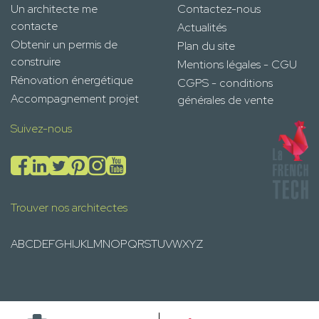
Un architecte me
Contactez-nous
contacte
Actualités
Obtenir un permis de
Plan du site
construire
Mentions légales - CGU
Rénovation énergétique
CGPS - conditions
Accompagnement projet
générales de vente
Suivez-nous
Trouver nos architectes
A
B
C
D
E
F
G
H
I
J
K
L
M
N
O
P
Q
R
S
T
U
V
W
X
Y
Z