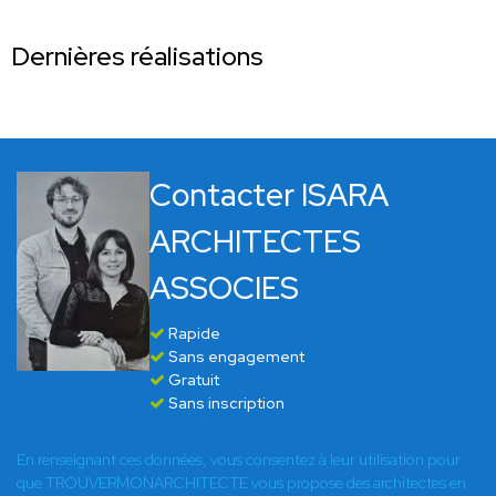
Dernières réalisations
Contacter ISARA
ARCHITECTES
ASSOCIES
Rapide
Sans engagement
Gratuit
Sans inscription
En renseignant ces données, vous consentez à leur utilisation pour
que TROUVERMONARCHITECTE vous propose des architectes en