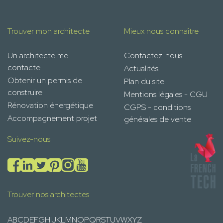
Trouver mon architecte
Mieux nous connaître
Un architecte me
Contactez-nous
contacte
Actualités
Obtenir un permis de
Plan du site
construire
Mentions légales - CGU
Rénovation énergétique
CGPS - conditions
Accompagnement projet
générales de vente
Suivez-nous
Trouver nos architectes
A
B
C
D
E
F
G
H
I
J
K
L
M
N
O
P
Q
R
S
T
U
V
W
X
Y
Z