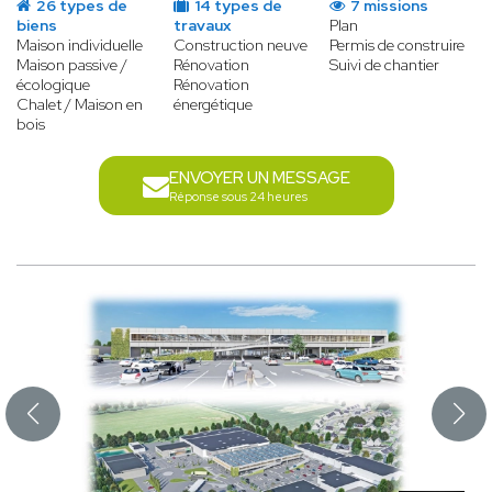
26 types de
14 types de
7 missions
biens
travaux
Plan
Maison individuelle
Construction neuve
Permis de construire
Maison passive /
Rénovation
Suivi de chantier
écologique
Rénovation
Chalet / Maison en
énergétique
bois
ENVOYER UN MESSAGE
Réponse sous 24 heures