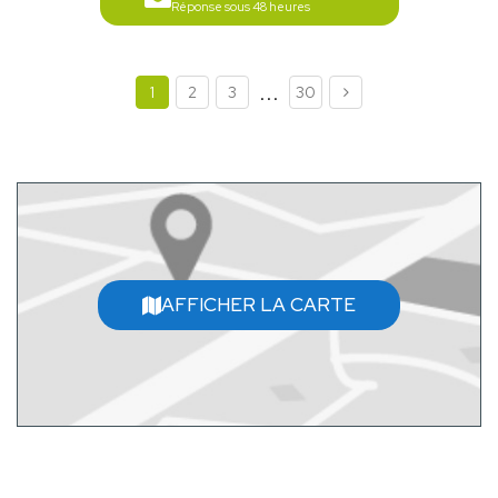
Réponse sous 48 heures
...
1
2
3
30
AFFICHER LA CARTE