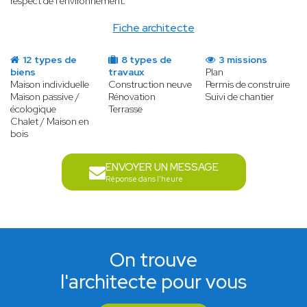
respect de l’environnement.
Fiche architecte
12 types de
8 types de
3 missions
biens
travaux
Plan
Maison individuelle
Construction neuve
Permis de construire
Maison passive /
Rénovation
Suivi de chantier
écologique
Terrasse
Chalet / Maison en
bois
ENVOYER UN MESSAGE
Réponse dans l'heure
On trouve
l'architecte pour vous