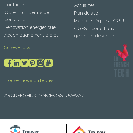
contacte
Actualités
Obtenir un permis de
Plan du site
construire
Mentions légales - CGU
Rénovation énergétique
CGPS - conditions
Accompagnement projet
générales de vente
Suivez-nous
Trouver nos architectes
A
B
C
D
E
F
G
H
I
J
K
L
M
N
O
P
Q
R
S
T
U
V
W
X
Y
Z