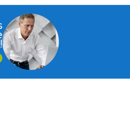
s
e
!