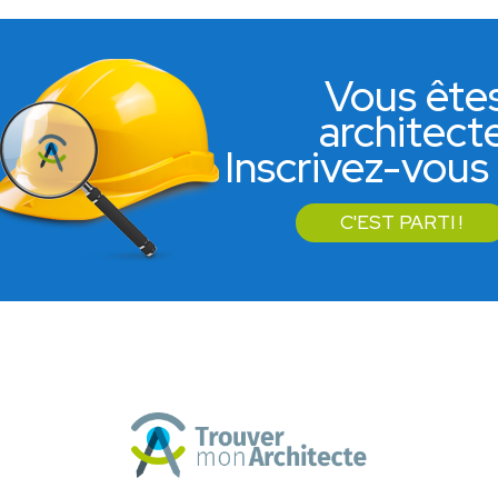
Vous ête
architect
Inscrivez-vous 
C'EST PARTI !