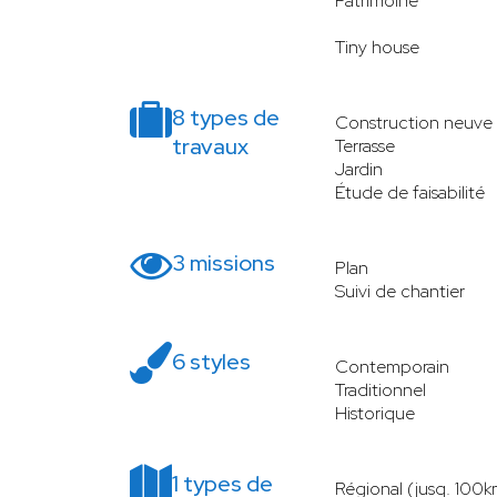
Patrimoine
Tiny house
8 types de
Construction neuve
travaux
Terrasse
Jardin
Étude de faisabilité
3 missions
Plan
Suivi de chantier
6 styles
Contemporain
Traditionnel
Historique
1 types de
Régional (jusq. 100k