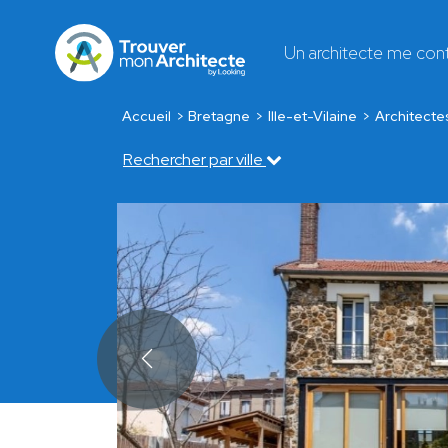
Un architecte me con
Accueil
Bretagne
Ille-et-Vilaine
Architecte
Rechercher par ville