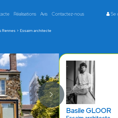
tacte
Réalisations
Avis
Contactez-nous
Se 
s Rennes
Essaim architecte
Basile GLOOR