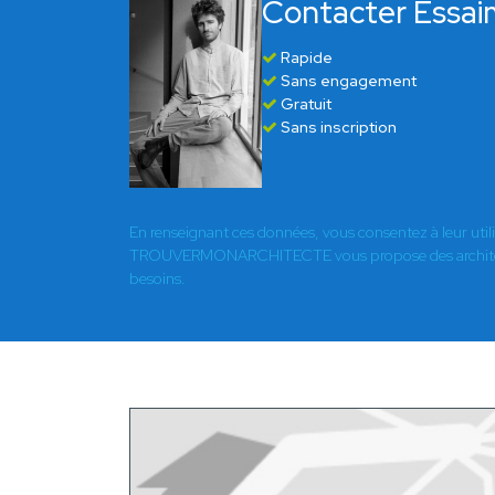
Contacter Essai
Rapide
Sans engagement
Gratuit
Sans inscription
En renseignant ces données, vous consentez à leur util
TROUVERMONARCHITECTE vous propose des architect
besoins.