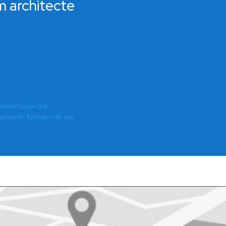
m architecte
isation pour que
es en fonction de vos