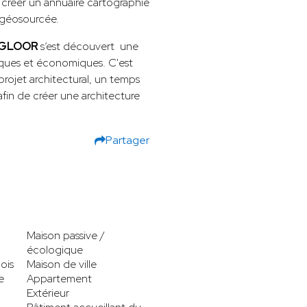
e créer un annuaire cartographié
 géosourcée.
e GLOOR
s’est découvert une
iques et économiques. C'est
 projet architectural, un temps
afin de créer une architecture
Partager
Maison passive /
écologique
ois
Maison de ville
e
Appartement
Extérieur