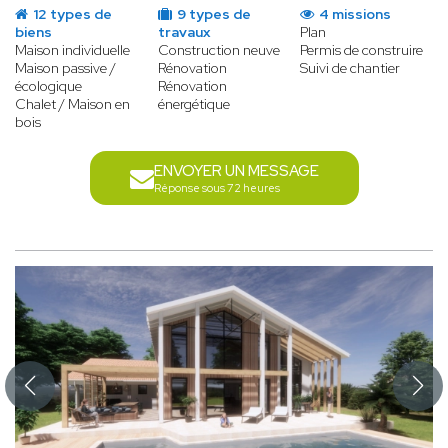
12 types de
9 types de
4 missions
biens
travaux
Plan
Maison individuelle
Construction neuve
Permis de construire
Maison passive /
Rénovation
Suivi de chantier
écologique
Rénovation
Chalet / Maison en
énergétique
bois
ENVOYER UN MESSAGE
Réponse sous 72 heures