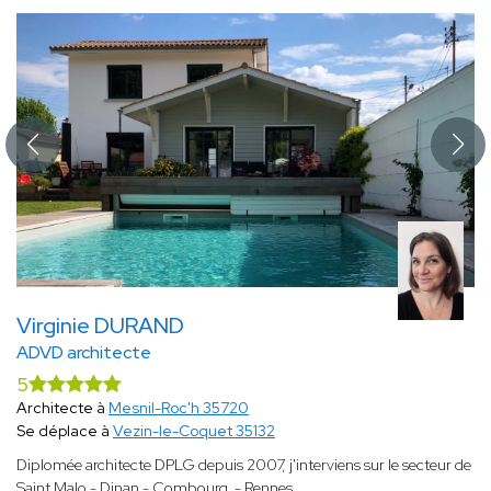
Virginie DURAND
ADVD architecte
5
Architecte à
Mesnil-Roc'h 35720
Se déplace à
Vezin-le-Coquet 35132
Diplomée architecte DPLG depuis 2007, j'interviens sur le secteur de
Saint Malo - Dinan - Combourg - Rennes…