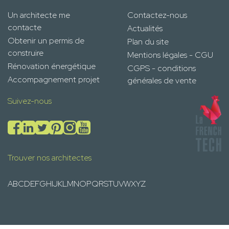
Un architecte me
Contactez-nous
contacte
Actualités
Obtenir un permis de
Plan du site
construire
Mentions légales - CGU
Rénovation énergétique
CGPS - conditions
Accompagnement projet
générales de vente
Suivez-nous
Trouver nos architectes
A
B
C
D
E
F
G
H
I
J
K
L
M
N
O
P
Q
R
S
T
U
V
W
X
Y
Z