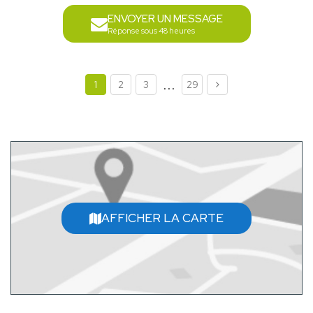
ENVOYER UN MESSAGE
Réponse sous 48 heures
...
1
2
3
29
AFFICHER LA CARTE