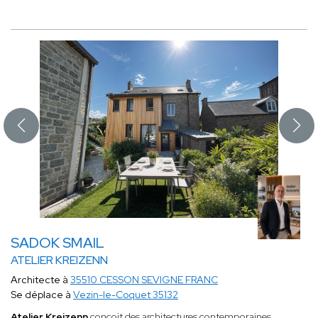
SADOK SMAIL
ATELIER KREIZENN
Architecte à
35510 CESSON SEVIGNE FRANC
Se déplace à
Vezin-le-Coquet 35132
Atelier Kreizenn
conçoit des architectures contemporaines