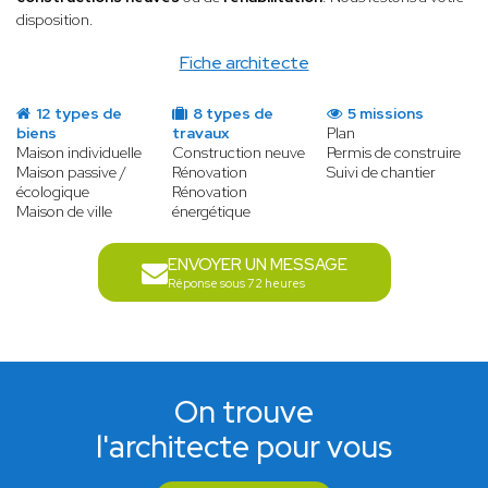
disposition.
Fiche architecte
12 types de
8 types de
5 missions
biens
travaux
Plan
Maison individuelle
Construction neuve
Permis de construire
Maison passive /
Rénovation
Suivi de chantier
écologique
Rénovation
Maison de ville
énergétique
ENVOYER UN MESSAGE
Réponse sous 72 heures
On trouve
l'architecte pour vous