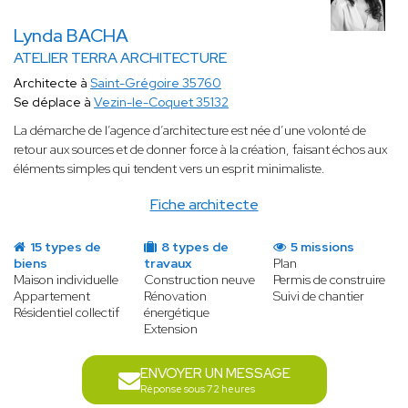
Lynda BACHA
ATELIER TERRA ARCHITECTURE
Architecte à
Saint-Grégoire 35760
Se déplace à
Vezin-le-Coquet 35132
La démarche de l’agence d’architecture est née d’une volonté de
retour aux sources et de donner force à la création, faisant échos aux
éléments simples qui tendent vers un esprit minimaliste.
Fiche architecte
15 types de
8 types de
5 missions
biens
travaux
Plan
Maison individuelle
Construction neuve
Permis de construire
Appartement
Rénovation
Suivi de chantier
Résidentiel collectif
énergétique
Extension
ENVOYER UN MESSAGE
Réponse sous 72 heures