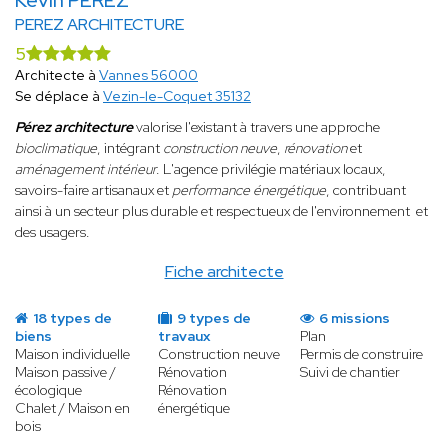
Kévin PEREZ
PEREZ ARCHITECTURE
5
Architecte à
Vannes 56000
Se déplace à
Vezin-le-Coquet 35132
Pérez architecture
valorise l'existant à travers une approche
bioclimatique
, intégrant
construction neuve
,
rénovation
et
aménagement intérieur
. L'agence privilégie matériaux locaux,
savoirs-faire artisanaux et
performance énergétique
, contribuant
ainsi à un secteur plus durable et respectueux de l'environnement et
des usagers.
Fiche architecte
18 types de
9 types de
6 missions
biens
travaux
Plan
Maison individuelle
Construction neuve
Permis de construire
Maison passive /
Rénovation
Suivi de chantier
écologique
Rénovation
Chalet / Maison en
énergétique
bois