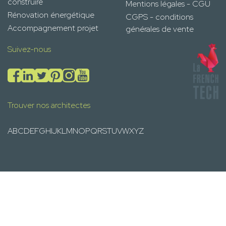
construire
Mentions légales - CGU
Rénovation énergétique
CGPS - conditions
Accompagnement projet
générales de vente
Suivez-nous
Trouver nos architectes
A
B
C
D
E
F
G
H
I
J
K
L
M
N
O
P
Q
R
S
T
U
V
W
X
Y
Z
Trouver Mon Photographe à
Trouver Mon Décorateur à