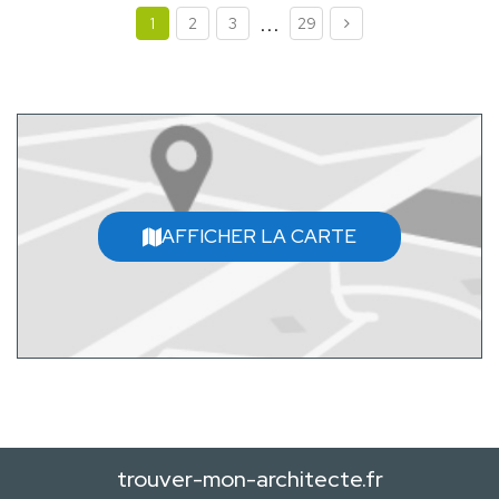
...
1
2
3
29
AFFICHER LA CARTE
trouver-mon-architecte.fr