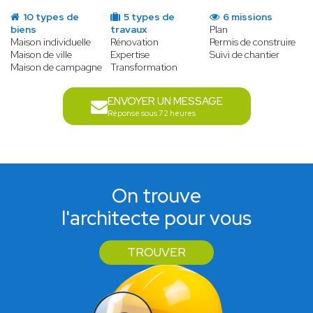
10 types de
5 types de
6 missions
biens
travaux
Plan
Maison individuelle
Rénovation
Permis de construire
Maison de ville
Expertise
Suivi de chantier
Maison de campagne
Transformation
ENVOYER UN MESSAGE
Réponse sous 72 heures
On trouve
l'architecte pour vous
TROUVER