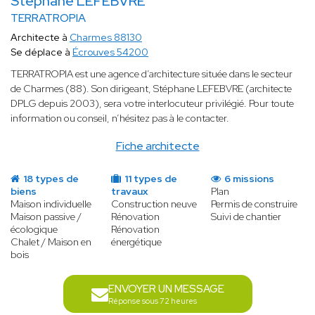
Stéphane LEFEBVRE
TERRATROPIA
Architecte à
Charmes 88130
Se déplace à
Écrouves 54200
TERRATROPIA est une agence d’architecture située dans le secteur
de Charmes (88). Son dirigeant, Stéphane LEFEBVRE (architecte
DPLG depuis 2003), sera votre interlocuteur privilégié. Pour toute
information ou conseil, n’hésitez pas à le contacter.
Fiche architecte
18 types de
11 types de
6 missions
biens
travaux
Plan
Maison individuelle
Construction neuve
Permis de construire
Maison passive /
Rénovation
Suivi de chantier
écologique
Rénovation
Chalet / Maison en
énergétique
bois
ENVOYER UN MESSAGE
Réponse sous 72 heures