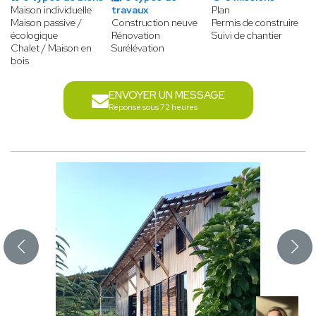
Maison individuelle
travaux
Plan
Maison passive /
Construction neuve
Permis de construire
écologique
Rénovation
Suivi de chantier
Chalet / Maison en
Surélévation
bois
ENVOYER UN MESSAGE
Réponse sous 72 heures