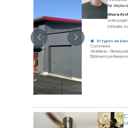
Se déplac
Ahora Arc
votre projet
d’études, b
10 types de bie
Commerce
Hôtellerie - Restaurat
Bâtiment professionn
C
G