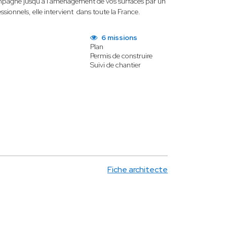
ccompagne jusqu’à l’aménagement de vos surfaces par un
ionnels, elle intervient dans toute la France.
6 missions
Plan
Permis de construire
Suivi de chantier
Fiche architecte