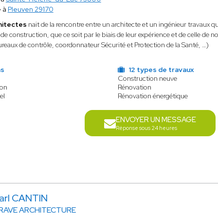
e à
Pleuven 29170
hitectes
nait de la rencontre entre un architecte et un ingénieur travaux q
 de construction, que ce soit par le biais de leur expérience et de celle d
ureaux de contrôle, coordonnateur Sécurité et Protection de la Santé, …)
ns
12 types de travaux
Construction neuve
ion
Rénovation
el
Rénovation énergétique
ENVOYER UN MESSAGE
Réponse sous 24 heures
arl CANTIN
RAVE ARCHITECTURE