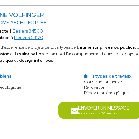
INE VOLFINGER
OME ARCHITECTURE
ecte à
Béziers 34500
place à
Pleuven 29170
d’expérience de projets de tous types de
bâtiments privés ou publics
. 
nsion
et la
valorisation
de biens et l'accompagnement dans tous projets 
étique
et
design intérieur.
 biens
11 types de travaux
le
Construction neuve
 écologique
Rénovation
Rénovation énergétique
ENVOYER UN MESSAGE
Réponse sous 24 heures