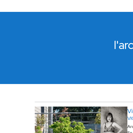
l'a
V
VI
Ar
Se