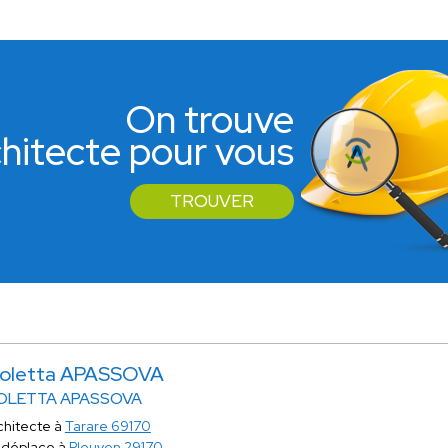
On trouve
rchitecte pour vous
TROUVER
ioletta APASSOVA
OLETTA APASSOVA
chitecte à
Tarare 69170
 déplace à
Pleuven 29170