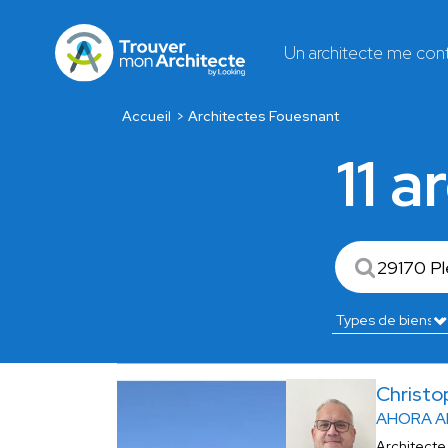
Un architecte me con
Accueil
Architectes Fouesnant
11 
Christ
AHORA A
Architecte