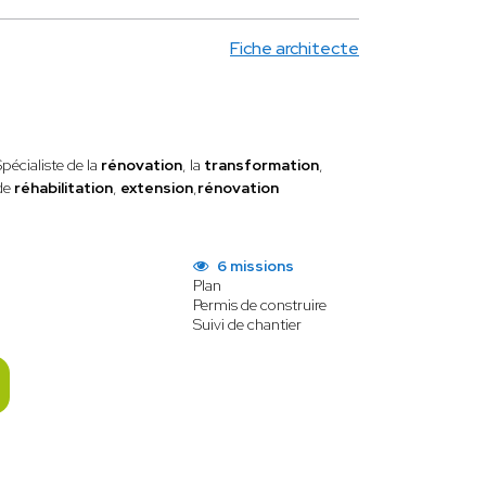
Fiche architecte
Spécialiste de la
rénovation
, la
transformation
,
de
réhabilitation
,
extension
,
rénovation
6 missions
Plan
Permis de construire
Suivi de chantier