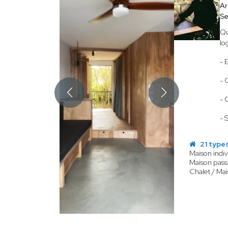
Ar
Se
Qu
lo
- 
- 
- 
- 
21 types
Maison indiv
Maison passi
Chalet / Mai