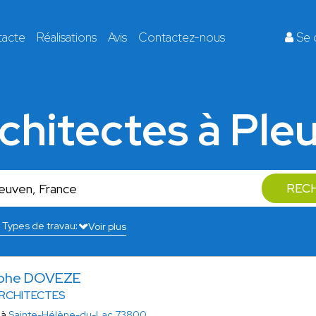
tacte
Réalisations
Avis
Contactez-nous
Se 
architectes à Ple
REC
Voir plus
ophe DOVEZE
RCHITECTES
 à
Sainte-Hélène-du-Lac 73800