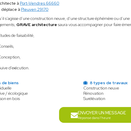
chitecte à
Port-Vendres 66660
 déplace à
Pleuven 29170
’il s’agisse d’une construction neuve, d’une structure éphémère ou d’un
gements,
GRAVE architecture
saura vous accompagner pour faire émerge
Etudes de faisabilité,
Conseils,
Conception,
Suive d'exécution.
 de biens
8 types de travaux
iduelle
Construction neuve
ve / écologique
Rénovation
son en bois
Surélévation
ENVOYER UN MESSAGE
Réponse dans l'heure