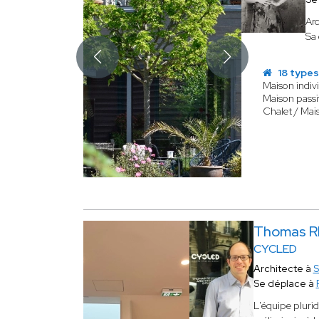
Arc
Sa 
18 types
Maison indivi
Maison passi
Chalet / Mai
Thomas 
CYCLED
Architecte à
S
Se déplace à
​L'équipe plurid