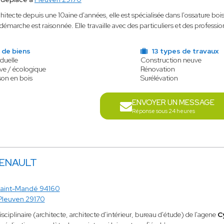
hitecte depuis une 10aine d'années, elle est spécialisée dans l'ossature bois. 
démarche est raisonnée. Elle travaille avec des particuliers et des professi
 de biens
13 types de travaux
duelle
Construction neuve
ve / écologique
Rénovation
son en bois
Surélévation
ENVOYER UN MESSAGE
Réponse sous 24 heures
RENAULT
aint-Mandé 94160
Pleuven 29170
isciplinaire (architecte, architecte d'intérieur, bureau d'étude) de l'agene
C