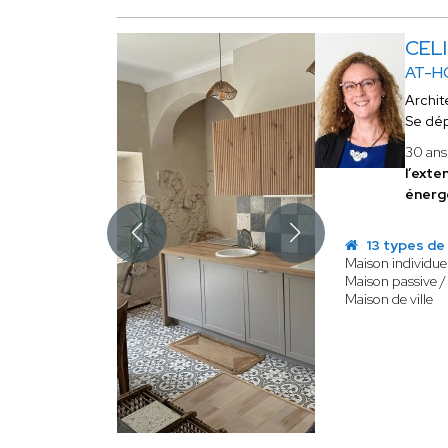
CEL
AT-H
Archit
Se dé
30 ans 
l’exte
énerg
13 types de
Maison individuel
Maison passive /
Maison de ville