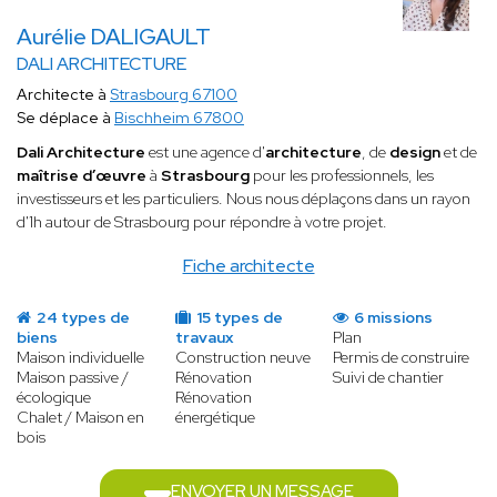
Aurélie DALIGAULT
DALI ARCHITECTURE
Architecte à
Strasbourg 67100
Se déplace à
Bischheim 67800
Dali Architecture
est une agence d'
architecture
, de
design
et de
maîtrise d’œuvre
à
Strasbourg
pour les professionnels, les
investisseurs et les particuliers. Nous nous déplaçons dans un rayon
d'1h autour de Strasbourg pour répondre à votre projet.
Fiche architecte
24 types de
15 types de
6 missions
biens
travaux
Plan
Maison individuelle
Construction neuve
Permis de construire
Maison passive /
Rénovation
Suivi de chantier
écologique
Rénovation
Chalet / Maison en
énergétique
bois
ENVOYER UN MESSAGE