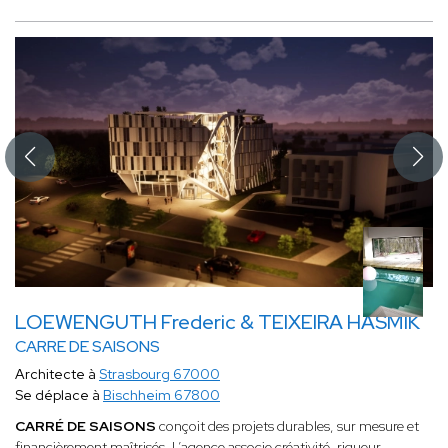
LOEWENGUTH Frederic & TEIXEIRA HASMIK
CARRE DE SAISONS
Architecte à
Strasbourg 67000
Se déplace à
Bischheim 67800
CARRÉ DE SAISONS
conçoit des projets durables, sur mesure et
financièrement maîtrisés. L’agence associe créativité, rigueur