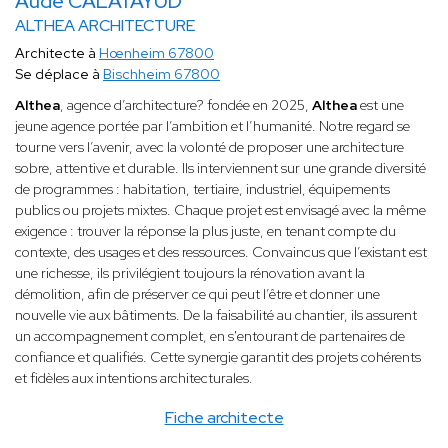
Aude CALATAYUD
ALTHEA ARCHITECTURE
Architecte à
Hœnheim 67800
Se déplace à
Bischheim 67800
Althea
, agence d’architecture? fondée en 2025,
Althea
est une
jeune agence portée par l’ambition et l’humanité. Notre regard se
tourne vers l’avenir, avec la volonté de proposer une architecture
sobre, attentive et durable. Ils interviennent sur une grande diversité
de programmes : habitation, tertiaire, industriel, équipements
publics ou projets mixtes. Chaque projet est envisagé avec la même
exigence : trouver la réponse la plus juste, en tenant compte du
contexte, des usages et des ressources. Convaincus que l’existant est
une richesse, ils privilégient toujours la rénovation avant la
démolition, afin de préserver ce qui peut l’être et donner une
nouvelle vie aux bâtiments. De la faisabilité au chantier, ils assurent
un accompagnement complet, en s'entourant de partenaires de
confiance et qualifiés. Cette synergie garantit des projets cohérents
et fidèles aux intentions architecturales.
Fiche architecte