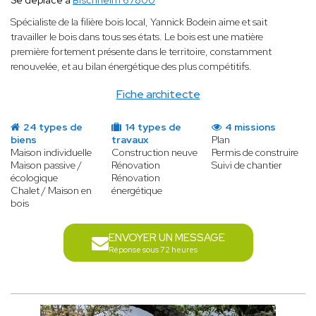
Se déplace à
Bischheim 67800
Spécialiste de la filière bois local, Yannick Bodein aime et sait
travailler le bois dans tous ses états. Le bois est une matière
première fortement présente dans le territoire, constamment
renouvelée, et au bilan énergétique des plus compétitifs.
Fiche architecte
24 types de
14 types de
4 missions
biens
travaux
Plan
Maison individuelle
Construction neuve
Permis de construire
Maison passive /
Rénovation
Suivi de chantier
écologique
Rénovation
Chalet / Maison en
énergétique
bois
ENVOYER UN MESSAGE
Réponse sous 72 heures