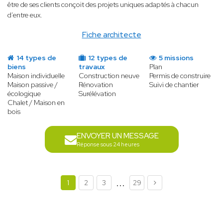
être de ses clients conçoit des projets uniques adaptés à chacun
d’entre eux.
Fiche architecte
14 types de
12 types de
5 missions
biens
travaux
Plan
Maison individuelle
Construction neuve
Permis de construire
Maison passive /
Rénovation
Suivi de chantier
écologique
Surélévation
Chalet / Maison en
bois
ENVOYER UN MESSAGE
Réponse sous 24 heures
...
1
2
3
29