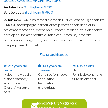
JULIEN CASTEL ARCHITECTURE
Architecte à
Schiltigheim 67300
Se déplace à
Bischheim 67800
Julien CASTEL
, architecte diplômé de l'ENSA Strasbourg et habilité
HMONP, accompagne particuliers et professionnels dans leurs
projets de rénovation, extension ou construction neuve. Son agence
développe une architecture durable et sur mesure, intégrant
performance énergétique, matériaux biosourcés et suivi complet de
chaque phase du projet.
Fiche architecte
21 types de
14 types de
6 missions
biens
travaux
Plan
Maison individuelle
Construction neuve
Permis de construire
Maison passive /
Rénovation
Suivi de chantier
écologique
Rénovation
Chalet / Maison en
énergétique
bois
ENVOYER UN MESSAGE
Réponse sous 24 heures