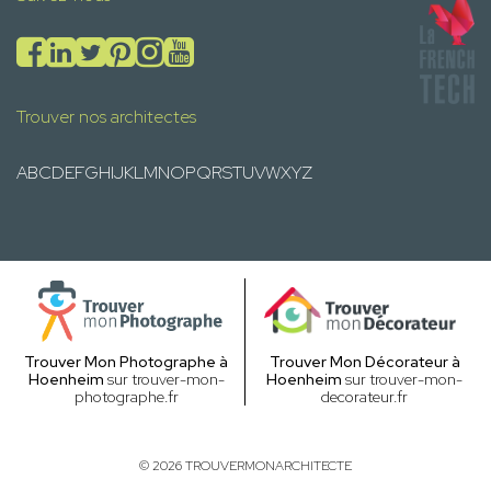
Trouver nos architectes
A
B
C
D
E
F
G
H
I
J
K
L
M
N
O
P
Q
R
S
T
U
V
W
X
Y
Z
Trouver Mon Photographe à
Trouver Mon Décorateur à
Hoenheim
sur trouver-mon-
Hoenheim
sur trouver-mon-
photographe.fr
decorateur.fr
© 2026 TROUVERMONARCHITECTE