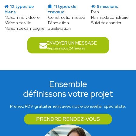
12 types de
11 types de
5 missions
biens
travaux
Plan
Maison individuelle
Construction neuve
Permis de construire
Maison de ville
Rénovation
Suivi de chantier
Maison de campagne
Surélévation
ENVOYER UN MESSAGE
Réponse sous 24 heures
Ensemble
définissons votre projet
Prenez RDV gratuitement avec notre conseiller spécialiste.
PRENDRE RENDEZ-VOUS