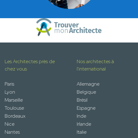
Les Architectes près de
Nos architectes à
chez vous
l'international
Paris
Allemagne
Lyon
Belgique
Marseille
Brésil
Toulouse
Espagne
Bordeaux
Inde
Nice
Irlande
Nantes
Italie