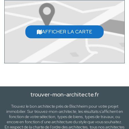
AFFICHER LA CARTE
trouver-mon-architecte.fr
Trouvez le bon architecte près de
Bischheim
pour votre projet
immobilier. Sur trouvez-mon-architecte, les résultats s’affichent en
fonction de votre sélection,
types de biens, types de travaux
, ou
encore en fonction d’une architecture
du style que vous souhaitez
.
En respect de la charte de l’ordre des architectes, tous nos architectes