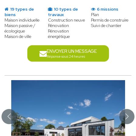
19 types de
10 types de
6 missions
biens
travaux
Plan
Maison individuelle
Construction neuve
Permis de construire
Maison passive /
Rénovation
Suivi de chantier
écologique
Rénovation
Maison de ville
énergétique
ENVOYER UN MESSAGE
Réponse sous 24 heures