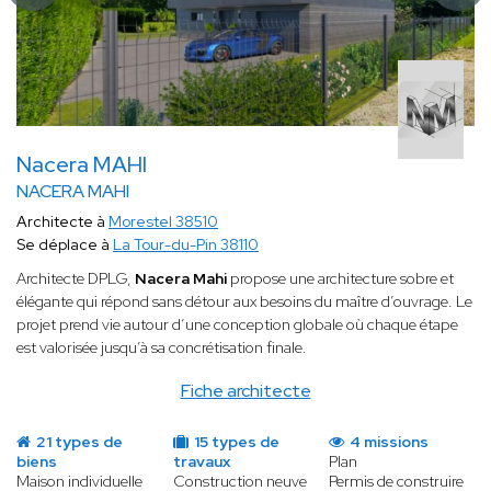
Nacera MAHI
NACERA MAHI
Architecte à
Morestel 38510
Se déplace à
La Tour-du-Pin 38110
Architecte DPLG,
Nacera Mahi
propose une architecture sobre et
élégante qui répond sans détour aux besoins du maître d’ouvrage. Le
projet prend vie autour d’une conception globale où chaque étape
est valorisée jusqu’à sa concrétisation finale.
Fiche architecte
21 types de
15 types de
4 missions
biens
travaux
Plan
Maison individuelle
Construction neuve
Permis de construire