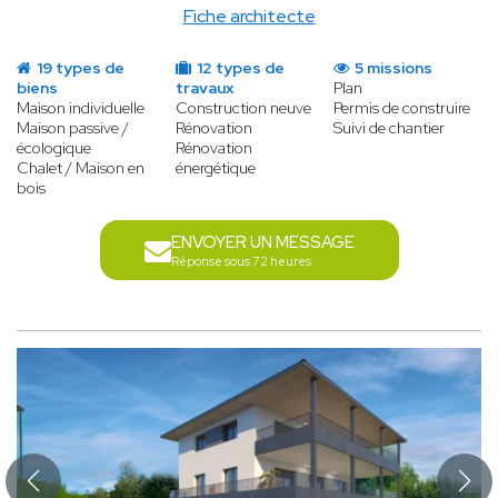
Fiche architecte
19 types de
12 types de
5 missions
biens
travaux
Plan
Maison individuelle
Construction neuve
Permis de construire
Maison passive /
Rénovation
Suivi de chantier
écologique
Rénovation
Chalet / Maison en
énergétique
bois
ENVOYER UN MESSAGE
Réponse sous 72 heures