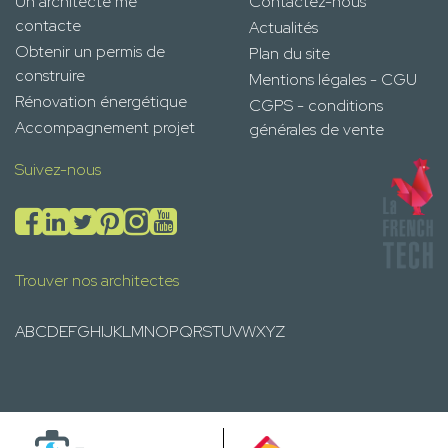
Un architecte me
Contactez-nous
contacte
Actualités
Obtenir un permis de
Plan du site
construire
Mentions légales - CGU
Rénovation énergétique
CGPS - conditions
Accompagnement projet
générales de vente
Suivez-nous
Trouver nos architectes
A
B
C
D
E
F
G
H
I
J
K
L
M
N
O
P
Q
R
S
T
U
V
W
X
Y
Z