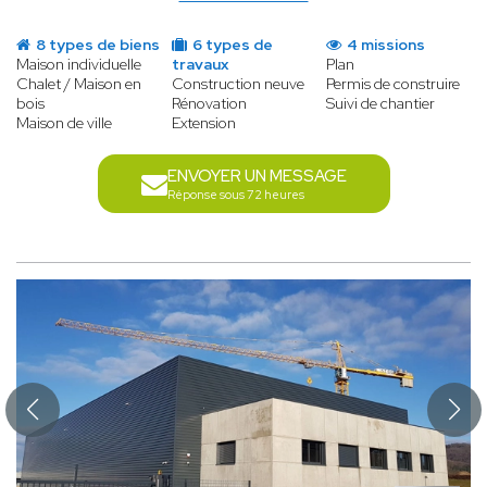
8 types de biens
6 types de
4 missions
Maison individuelle
travaux
Plan
Chalet / Maison en
Construction neuve
Permis de construire
bois
Rénovation
Suivi de chantier
Maison de ville
Extension
ENVOYER UN MESSAGE
Réponse sous 72 heures