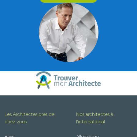
Les Architectes près de
Nos architectes à
chez vous
l'international
Paris
Allemagne