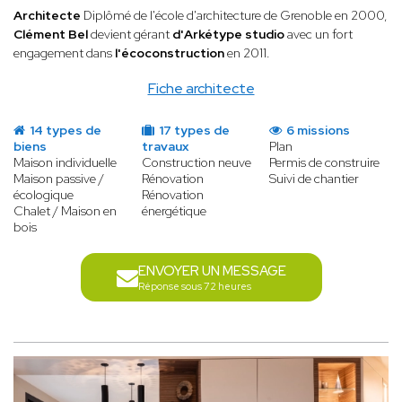
Architecte
Diplômé de l'école d'architecture de Grenoble en 2000,
Clément Bel
devient gérant
d'Arkétype studio
avec un fort
engagement dans
l'écoconstruction
en 2011.
Fiche architecte
14 types de
17 types de
6 missions
biens
travaux
Plan
Maison individuelle
Construction neuve
Permis de construire
Maison passive /
Rénovation
Suivi de chantier
écologique
Rénovation
Chalet / Maison en
énergétique
bois
ENVOYER UN MESSAGE
Réponse sous 72 heures