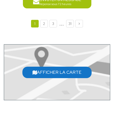
Réponse sous 72 heures
...
1
2
3
31
AFFICHER LA CARTE