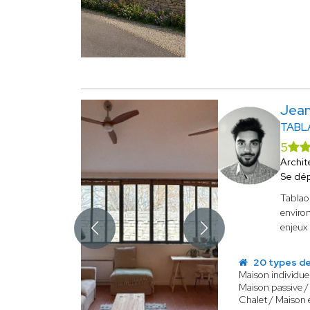
Jean
TABL
5
Archit
Se dé
Tablao 
environ
enjeux
20 types de
Maison individuel
Maison passive /
Chalet / Maison 