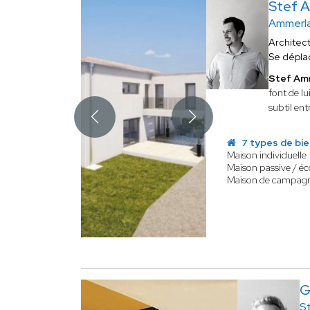
Stef
Ammerla
Architec
Se dépla
Stef Am
font de lu
subtil ent
7 types de bi
Maison individuelle
Maison passive / é
Maison de campag
G
S