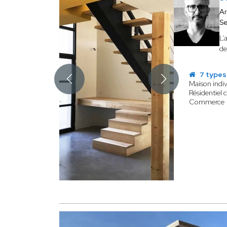
Ar
Se
L’
de
7 types
Maison indiv
Résidentiel c
Commerce