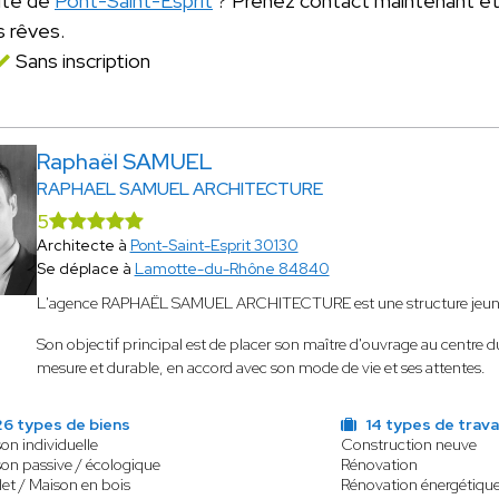
mité de
Pont-Saint-Esprit
? Prenez contact maintenant e
s rêves.
Sans inscription
Raphaël SAMUEL
RAPHAEL SAMUEL ARCHITECTURE
5
Architecte à
Pont-Saint-Esprit 30130
Se déplace à
Lamotte-du-Rhône 84840
L'agence RAPHAËL SAMUEL ARCHITECTURE est une structure jeune e
Son objectif principal est de placer son maître d'ouvrage au centre d
mesure et durable, en accord avec son mode de vie et ses attentes.
6 types de biens
14 types de trav
on individuelle
Construction neuve
on passive / écologique
Rénovation
et / Maison en bois
Rénovation énergétiqu