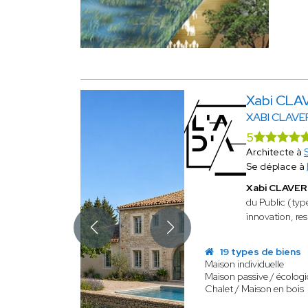
Xabi CLA
XABI CLAVE
5
Architecte à
Se déplace à
Xabi CLAVER
du Public (typ
innovation, re
19 types de biens
Maison individuelle
Maison passive / écolog
Chalet / Maison en bois