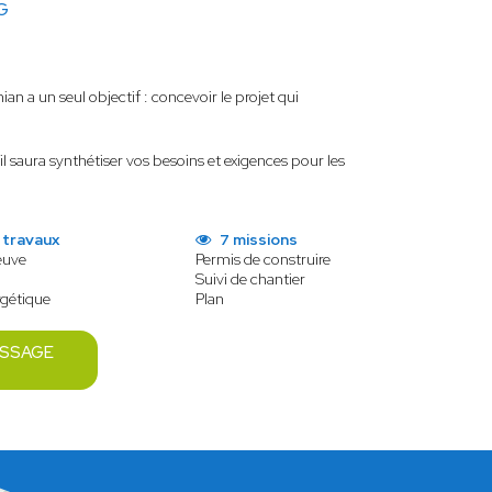
G
n a un seul objectif : concevoir le projet qui
 il saura synthétiser vos besoins et exigences pour les
 travaux
7 missions
euve
Permis de construire
Suivi de chantier
rgétique
Plan
ESSAGE