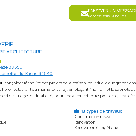
ENVOYER UN MESSAG
Réponse sous 24 heures
VERIE
RIE ARCHITECTURE
Saze 30650
Lamotte-du-Rhône 84840
IE
conçoit et réhabilite des projets de la maison individuelle aux grands 
e hôtel restaurant ou même tertiaire), en plaçant l’humain et la sobriété a
spect des usages et durabilité, pour une architecture responsable, adaptée
13 types de travaux
Construction neuve
ique
Rénovation
Rénovation énergétique