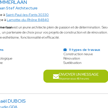
 AMMERLAAN
an Stef Architecture
te à
Saint-Paul-les-Fonts 30330
ce à
Lamotte-du-Rhône 84840
merlaan
est un jeune architecte plein de passion et de détermination. Ses 
i, un partenaire de choix pour vos projets de construction et de rénovation.
re esthétisme, fonctionnalité et efficacité.
ens
11 types de travaux
Construction neuve
cologique
Rénovation
ne
Surélévation
ENVOYER UN MESSAGE
Réponse sous 48 heures
aël DUBOIS
tudio GDA