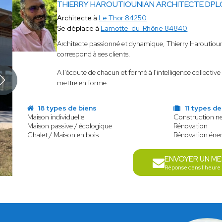
THIERRY HAROUTIOUNIAN ARCHITECTE DPL
Architecte à
Le Thor 84250
Se déplace à
Lamotte-du-Rhône 84840
Architecte passionné et dynamique, Thierry Haroutiounia
correspond à ses clients.
A l'écoute de chacun et formé à l'intelligence collective
mettre en forme.
18 types de biens
11 types de
Maison individuelle
Construction n
Maison passive / écologique
Rénovation
Chalet / Maison en bois
Rénovation éne
ENVOYER UN M
Réponse dans l'heure