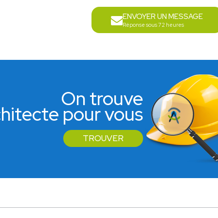
ENVOYER UN MESSAGE
Réponse sous 72 heures
On trouve
rchitecte pour vous
TROUVER