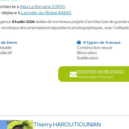
chitecte à
Alba La Romaine 07400
 déplace à
Lamotte-du-Rhône 84840
agence
Studio GDA
réalise de nombreux projets d’architecture de grande e
 nombreux documentaires et expositions photographiques, avec l'utilisat
 de biens
8 types de travaux
iduelle
Construction neuve
ollectif
Rénovation
Surélévation
ENVOYER UN MESSAGE
Réponse sous 24 heures
Thierry HAROUTIOUNIAN