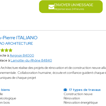
ENVOYER UN MESSAGE
Réponse sous 24 heures
-Pierre ITALIANO
AO ARCHITECTURE
ecte à
Avignon 84000
place à
Lamotte-du-Rhône 84840
Architecture réalise des projets de rénovation et de construction neuve alli
nementale. Collaboration humaine, écoute et confiance guident chaque éta
 uniques de chaque projet
 biens
17 types de travaux
le
Construction neuve
 écologique
Rénovation
en bois
Rénovation énergétique