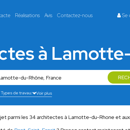
tacte
Réalisations
Avis
Contactez-nous
Se 
ectes à Lamott
REC
Voir plus
rojet parmi les 34 architectes à Lamotte-du-Rhone et aux