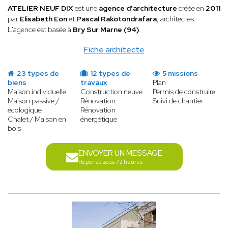
ATELIER NEUF DIX
est une
agence d'architecture
créée en
2011
par
Elisabeth Eon
et
Pascal Rakotondrafara
, architectes.
L'agence est basée à
Bry Sur Marne (94)
.
Fiche architecte
23 types de
12 types de
5 missions
biens
travaux
Plan
Maison individuelle
Construction neuve
Permis de construire
Maison passive /
Rénovation
Suivi de chantier
écologique
Rénovation
Chalet / Maison en
énergétique
bois
ENVOYER UN MESSAGE
Réponse sous 72 heures