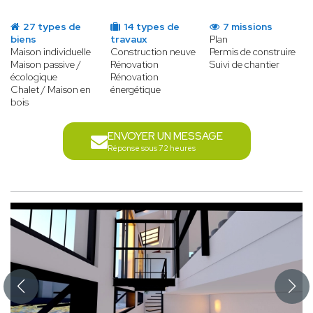
27 types de
14 types de
7 missions
biens
travaux
Plan
Maison individuelle
Construction neuve
Permis de construire
Maison passive /
Rénovation
Suivi de chantier
écologique
Rénovation
Chalet / Maison en
énergétique
bois
ENVOYER UN MESSAGE
Réponse sous 72 heures