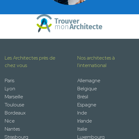
Les Architectes près de
Nos architectes à
chez vous
l'international
Paris
Allemagne
Lyon
Belgique
Marseille
Brésil
Toulouse
Espagne
Bordeaux
Inde
Nice
Irlande
Nantes
Italie
Strasbourg
Luxembourg