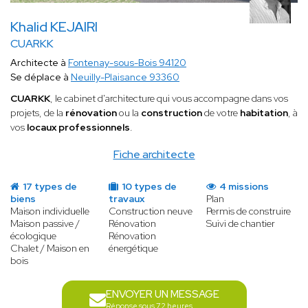
Khalid KEJAIRI
CUARKK
Architecte à
Fontenay-sous-Bois 94120
Se déplace à
Neuilly-Plaisance 93360
CUARKK
, le cabinet d'architecture qui vous accompagne dans vos
projets, de la
rénovation
ou la
construction
de votre
habitation
, à
vos
locaux professionnels
.
Fiche architecte
17 types de
10 types de
4 missions
biens
travaux
Plan
Maison individuelle
Construction neuve
Permis de construire
Maison passive /
Rénovation
Suivi de chantier
écologique
Rénovation
Chalet / Maison en
énergétique
bois
ENVOYER UN MESSAGE
Réponse sous 72 heures