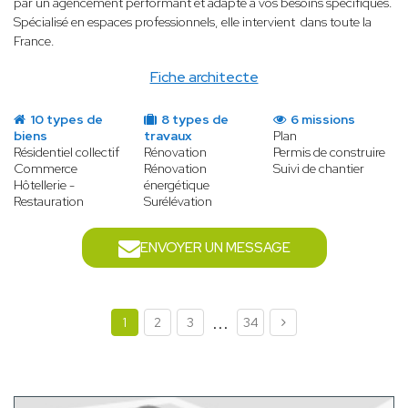
par un agencement performant et adapté à vos besoins spécifiques.
Spécialisé en espaces professionnels, elle intervient dans toute la
France.
Fiche architecte
10 types de
8 types de
6 missions
biens
travaux
Plan
Résidentiel collectif
Rénovation
Permis de construire
Commerce
Rénovation
Suivi de chantier
Hôtellerie -
énergétique
Restauration
Surélévation
ENVOYER UN MESSAGE
...
1
2
3
34