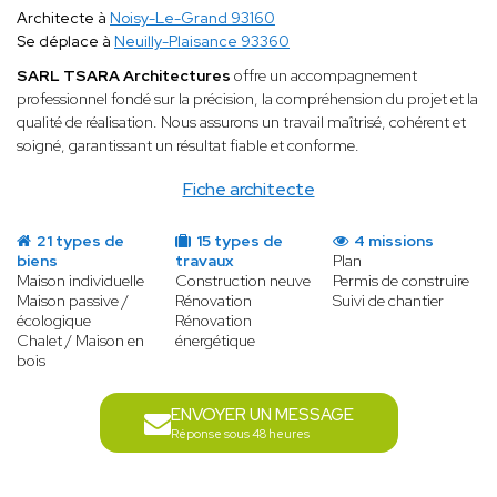
Architecte à
Noisy-Le-Grand 93160
Se déplace à
Neuilly-Plaisance 93360
SARL TSARA Architectures
offre un accompagnement
professionnel fondé sur la précision, la compréhension du projet et la
qualité de réalisation. Nous assurons un travail maîtrisé, cohérent et
soigné, garantissant un résultat fiable et conforme.
Fiche architecte
21 types de
15 types de
4 missions
biens
travaux
Plan
Maison individuelle
Construction neuve
Permis de construire
Maison passive /
Rénovation
Suivi de chantier
écologique
Rénovation
Chalet / Maison en
énergétique
bois
ENVOYER UN MESSAGE
Réponse sous 48 heures