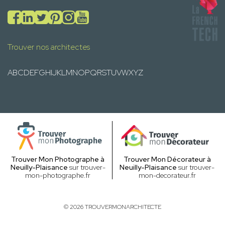
Trouver nos architectes
A
B
C
D
E
F
G
H
I
J
K
L
M
N
O
P
Q
R
S
T
U
V
W
X
Y
Z
Trouver Mon Photographe à
Trouver Mon Décorateur à
Neuilly-Plaisance
sur trouver-
Neuilly-Plaisance
sur trouver-
mon-photographe.fr
mon-decorateur.fr
© 2026 TROUVERMONARCHITECTE