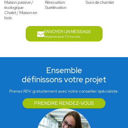
Maison passive /
Rénovation
Suivi de chantier
écologique
Surélévation
Chalet / Maison en
bois
ENVOYER UN MESSAGE
Réponse sous 72 heures
Ensemble
définissons votre projet
Prenez RDV gratuitement avec notre conseiller spécialiste.
PRENDRE RENDEZ-VOUS