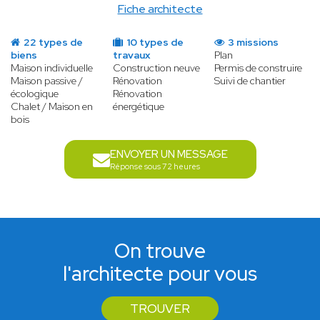
Fiche architecte
22 types de
10 types de
3 missions
biens
travaux
Plan
Maison individuelle
Construction neuve
Permis de construire
Maison passive /
Rénovation
Suivi de chantier
écologique
Rénovation
Chalet / Maison en
énergétique
bois
ENVOYER UN MESSAGE
Réponse sous 72 heures
On trouve
l'architecte pour vous
TROUVER