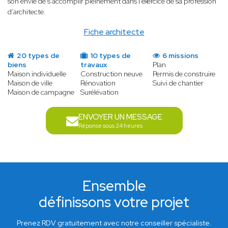
son envie de s'accomplir pleinement dans l’exercice de sa profession
d’architecte.
Fiche architecte
20 types de
10 types de
6 missions
biens
travaux
Plan
Maison individuelle
Construction neuve
Permis de construire
Maison de ville
Rénovation
Suivi de chantier
Maison de campagne
Surélévation
ENVOYER UN MESSAGE
Réponse sous 24 heures
Ensemble
définissons votre projet
Prenez RDV gratuitement avec notre conseiller spécialiste.