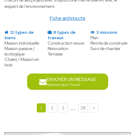
chacun de ses projets avec toujours une même idée en tête, le
respect de l’environnement.
Fiche architecte
12 types de
8 types de
3 missions
biens
travaux
Plan
Maison individuelle
Construction neuve
Permis de construire
Maison passive /
Rénovation
Suivi de chantier
écologique
Terrasse
Chalet / Maison en
bois
ENVOYER UN MESSAGE
Réponse dans l'heure
...
1
2
3
28