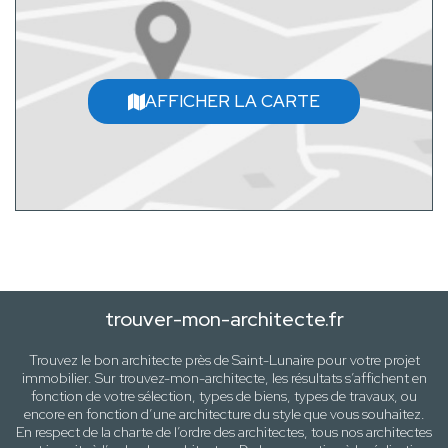
AFFICHER LA CARTE
trouver-mon-architecte.fr
Trouvez le bon architecte près de
Saint-Lunaire
pour votre projet
immobilier. Sur trouvez-mon-architecte, les résultats s’affichent en
fonction de votre sélection,
types de biens, types de travaux
, ou
encore en fonction d’une architecture
du style que vous souhaitez
.
En respect de la charte de l’ordre des architectes, tous nos architectes