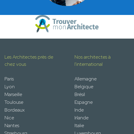
Les Architectes près de
Nos architectes à
chez vous
l'international
Paris
Allemagne
Lyon
Belgique
Marseille
Brésil
Toulouse
Espagne
Bordeaux
Inde
Nice
Irlande
Nantes
Italie
Strasbourg
Luxembourg