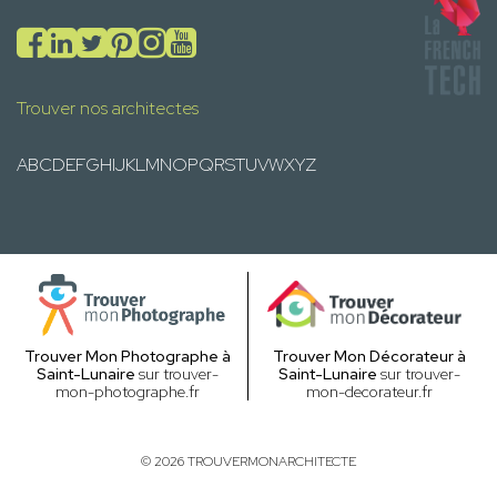
Trouver nos architectes
A
B
C
D
E
F
G
H
I
J
K
L
M
N
O
P
Q
R
S
T
U
V
W
X
Y
Z
Trouver Mon Photographe à
Trouver Mon Décorateur à
Saint-Lunaire
sur trouver-
Saint-Lunaire
sur trouver-
mon-photographe.fr
mon-decorateur.fr
© 2026 TROUVERMONARCHITECTE