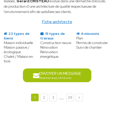
réalisés,
Gérard CRISTEAU
évolue dans une démarche d’écoute,
de production d’une architecture de qualité respectueuse de
l’environnement afin de satisfaire ses clients.
Fiche architecte
23 types de
15 types de
6 missions
biens
travaux
Plan
Maison individuelle
Construction neuve
Permis de construire
Maison passive /
Rénovation
Suivi de chantier
écologique
Rénovation
Chalet / Maison en
énergétique
bois
ENVOYER UN MESSAGE
Réponse sous 24 heures
...
1
2
3
29