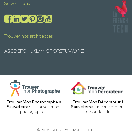
Suivez-nous
Trouver nos architectes
A
B
C
D
E
F
G
H
I
J
K
L
M
N
O
P
Q
R
S
T
U
V
W
X
Y
Z
Trouver Mon Photographe à
Trouver Mon Décorateur à
Sauveterre
sur trouver-mon-
Sauveterre
sur trouver-mon-
photographe.fr
decorateur.fr
© 2026 TROUVERMONARCHITECTE