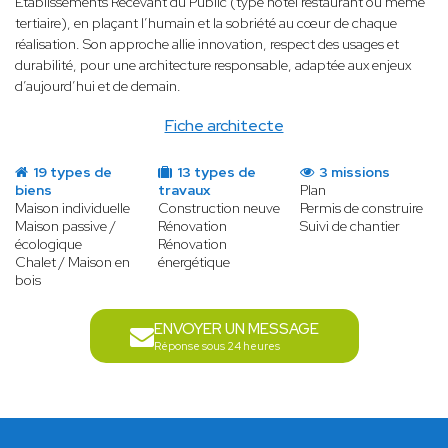
Etablissements Recevant du Public (type hôtel restaurant ou même
tertiaire), en plaçant l’humain et la sobriété au cœur de chaque
réalisation. Son approche allie innovation, respect des usages et
durabilité, pour une architecture responsable, adaptée aux enjeux
d’aujourd’hui et de demain.
Fiche architecte
19 types de
13 types de
3 missions
biens
travaux
Plan
Maison individuelle
Construction neuve
Permis de construire
Maison passive /
Rénovation
Suivi de chantier
écologique
Rénovation
Chalet / Maison en
énergétique
bois
ENVOYER UN MESSAGE
Réponse sous 24 heures