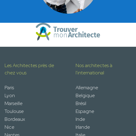
Les Architectes près de
Nos architectes à
chez vous
l'international
Paris
Allemagne
Lyon
Belgique
Marseille
Brésil
Toulouse
Espagne
Bordeaux
Inde
Nice
Irlande
Nantes
Italie