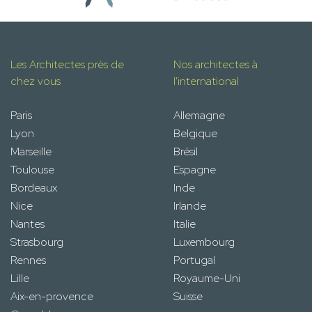
Les Architectes près de
Nos architectes à
chez vous
l'international
Paris
Allemagne
Lyon
Belgique
Marseille
Brésil
Toulouse
Espagne
Bordeaux
Inde
Nice
Irlande
Nantes
Italie
Strasbourg
Luxembourg
Rennes
Portugal
Lille
Royaume-Uni
Aix-en-provence
Suisse