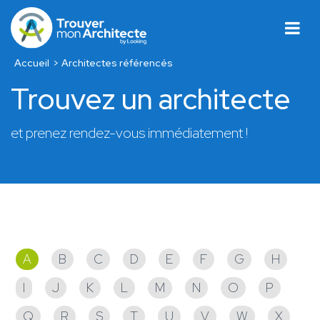
Accueil
Architectes référencés
Trouvez un architecte
et prenez rendez-vous immédiatement !
Architectes référencés
A
B
C
D
E
F
G
H
I
J
K
L
M
N
O
P
Q
R
S
T
U
V
W
X