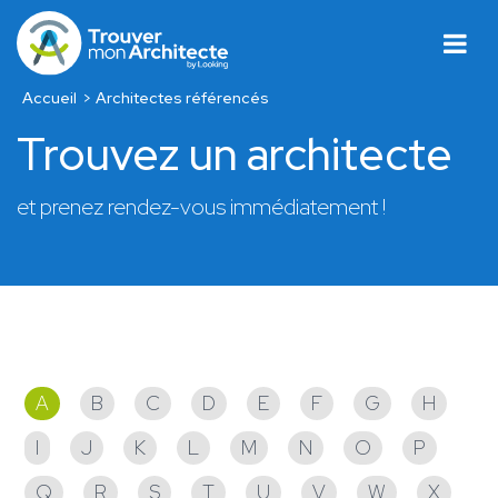
Accueil
Architectes référencés
Trouvez un architecte
et prenez rendez-vous immédiatement !
Architectes référencés
A
B
C
D
E
F
G
H
I
J
K
L
M
N
O
P
Q
R
S
T
U
V
W
X