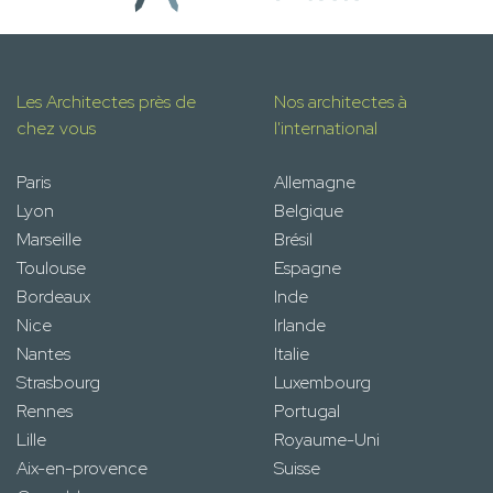
Les Architectes près de
Nos architectes à
chez vous
l'international
Paris
Allemagne
Lyon
Belgique
Marseille
Brésil
Toulouse
Espagne
Bordeaux
Inde
Nice
Irlande
Nantes
Italie
Strasbourg
Luxembourg
Rennes
Portugal
Lille
Royaume-Uni
Aix-en-provence
Suisse