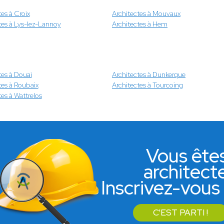
tes à Croix
Architectes à Mouvaux
tes à Lys-lez-Lannoy
Architectes à Hem
tes à Douai
Architectes à Dunkerque
tes à Roubaix
Architectes à Tourcoing
tes à Wattrelos
Vous ête
architect
Inscrivez-vous 
C'EST PARTI !