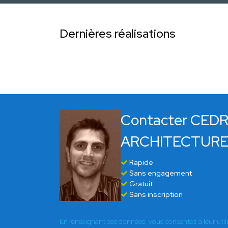
Dernières réalisations
Contacter CED
ARCHITECTUR
Rapide
Sans engagement
Gratuit
Sans inscription
En renseignant ces données, vous consentez à leur util