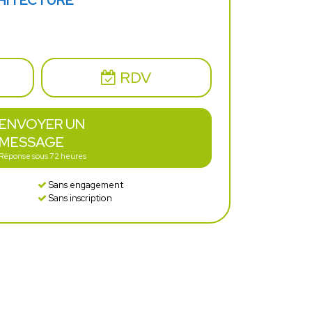
HITECTURE
RDV
ENVOYER UN
MESSAGE
Réponse sous 72 heures
Sans engagement
Sans inscription