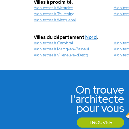
Villes à proximité.
Architectes à Wattrelos
Architec
Architectes à Tourcoing
Architec
Architectes à Wasquehal
Villes du département
Nord
.
Architectes à Cambrai
Architec
Architectes à Marcq-en-Baroeul
Architec
Architectes à Villeneuve-d’Ascq
Architec
On trouve
l'architecte
pour vous
TROUVER