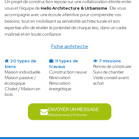
Un projet de construction repose sur une collaboration étroite entre
vous et l'équipe de
Hello Architecture & Urbanisme
. Elle vous
accompagne avec une écoute attentive pour comprendre vos
besoins, tout en mobilisant sa sensibilité architecturale et son
expertise afin de révéler le potentiel de chaque lieu, dans un cadre
maîtrisé et en toute confiance.
Fiche architecte
20 types de
11 types de
7 missions
biens
travaux
Permis de construire
Maison individuelle
Construction neuve
Suivi de chantier
Maison passive /
Rénovation
Visite conseil avant
écologique
Rénovation
achat
Chalet / Maison en
énergétique
bois
ENVOYER UN MESSAGE
Réponse sous 24 heures