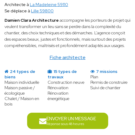
Architecte à
La Madeleine 59110
Se déplace à
Lille 59800
Damien Clara Architecture
accompagne les porteurs de projet qui
veulent transformer un lieu sans se perdre dans la complexité du
chantier, des choix techniques et des démarches. L’agence conçoit
des espaces beaux, justes et fonctionnels, mais surtout des projets
compréhensibles, maîtrisés et profondément adaptés aux usages.
Fiche architecte
24 types de
15 types de
7 missions
biens
travaux
Plan
Maison individuelle
Construction neuve
Permis de construire
Maison passive /
Rénovation
Suivi de chantier
écologique
Rénovation
Chalet / Maison en
énergétique
bois
ENVOYER UN MESSAGE
Réponse sous 48 heures