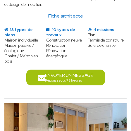
et design de mobilier.
Fiche architecte
18 types de
10 types de
4 missions
biens
travaux
Plan
Maison individuelle
Construction neuve
Permis de construire
Maison passive /
Rénovation
Suivi de chantier
écologique
Rénovation
Chalet / Maison en
énergétique
bois
ENVOYER UN MESSAGE
Réponse sous 72 heures