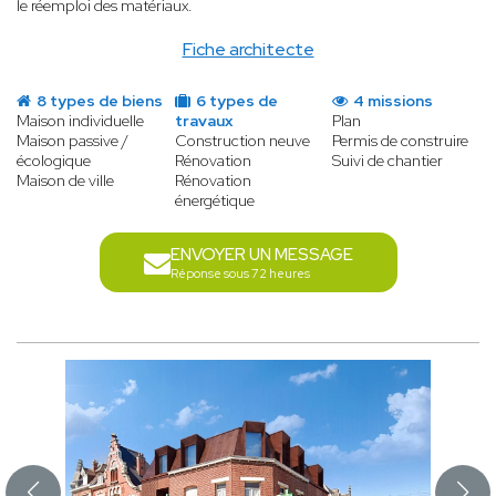
le réemploi des matériaux.
Fiche architecte
8 types de biens
6 types de
4 missions
Maison individuelle
travaux
Plan
Maison passive /
Construction neuve
Permis de construire
écologique
Rénovation
Suivi de chantier
Maison de ville
Rénovation
énergétique
ENVOYER UN MESSAGE
Réponse sous 72 heures