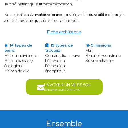
le bref instant qui suit cette détonation.
Nous glorifions la
matière brute
, privilégiant la
durabilité
du projet
à une esthétique gratuite et passe-partout.
Fiche architecte
14 types de
15 types de
5 missions
biens
travaux
Plan
Maison individuelle
Construction neuve
Permis de construire
Maison passive /
Rénovation
Suivi de chantier
écologique
Rénovation
Maison de ville
énergétique
ENVOYER UN MESSAGE
Réponse sous 72 heures
Ensemble