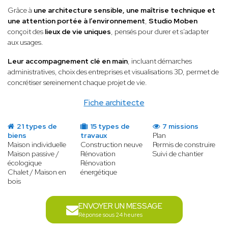
Grâce à
une architecture sensible, une maîtrise technique et
une attention portée à l’environnement
,
Studio Moben
conçoit des
lieux de vie uniques
, pensés pour durer et s’adapter
aux usages.
Leur accompagnement clé en main
, incluant démarches
administratives, choix des entreprises et visualisations 3D, permet de
concrétiser sereinement chaque projet de vie.
Fiche architecte
21 types de
15 types de
7 missions
biens
travaux
Plan
Maison individuelle
Construction neuve
Permis de construire
Maison passive /
Rénovation
Suivi de chantier
écologique
Rénovation
Chalet / Maison en
énergétique
bois
ENVOYER UN MESSAGE
Réponse sous 24 heures