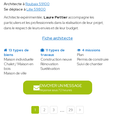
Architecte à
Roubaix 59100
Se déplace à
Lille 59800
Architecte expérimentée,
Laure Pettier
accompagne les
particuliers et les professionnels dans la réalisation de leur projet,
dans le respect de leurs envies et de leur budget.
Fiche architecte
13 types de
11 types de
4 missions
biens
travaux
Plan
Maison individuelle
Construction neuve
Permis de construire
Chalet / Maison en
Rénovation
Suivi de chantier
bois
Surélévation
Maison de ville
ENVOYER UN MESSAGE
Réponse sous 72 heures
...
1
2
3
29