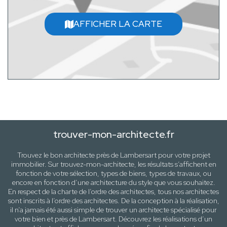
AFFICHER LA CARTE
trouver-mon-architecte.fr
Trouvez le bon architecte près de
Lambersart
pour votre projet
immobilier. Sur trouvez-mon-architecte, les résultats s’affichent en
fonction de votre sélection,
types de biens, types de travaux
, ou
encore en fonction d’une architecture
du style que vous souhaitez
.
En respect de la charte de l’ordre des architectes, tous nos architectes
sont inscrits à l’ordre des architectes. De la conception à la réalisation,
il n’a jamais été aussi simple de trouver un architecte spécialisé pour
votre
bien
et près de
Lambersart
. Découvrez les réalisations d’un