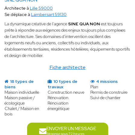
Architecte à
Lille 59000
Se déplace à
Lambersart 59130
La dynamique créative de l’agence
SINE QUA NON
est toujours
prête à répondre aux exigences des enjeux toujours plus complexes
de l’architecture. Ses domaines d'intervention oscillent des
logements neufs ou anciens, collectifs ou individuels, aux
établissements tertiaires, résidences hôtelières, équipements sportifs
et design de mobilier.
Fiche architecte
18 types de
10 types de
4 missions
biens
travaux
Plan
Maison individuelle
Construction neuve
Permis de construire
Maison passive /
Rénovation
Suivi de chantier
écologique
Rénovation
Chalet / Maison en
énergétique
bois
ENVOYER UN MESSAGE
Réponse sous 72 heures