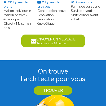
20 types de
11 types de
7 missions
biens
travaux
Permis de construire
Maison individuelle
Construction neuve
Suivi de chantier
Maison passive /
Rénovation
Visite conseil avant
écologique
Rénovation
achat
Chalet / Maison en
énergétique
bois
ENVOYER UN MESSAGE
Réponse sous 24 heures
On trouve
l'architecte pour vous
TROUVER