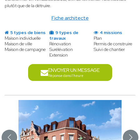
plutôt que de la détruire.
Fiche architecte
5 types de biens
9 types de
4 missions
Maison individuelle
travaux
Plan
Maison de ville
Rénovation
Permis de construire
Maison de campagne
Surélévation
Suivi de chantier
Extension
ENVOYER UN MESSAGE
Réponse dans l'heure