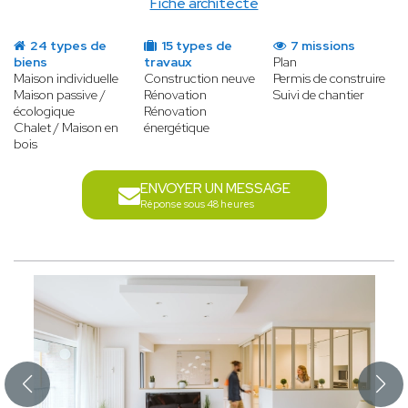
Fiche architecte
24 types de
15 types de
7 missions
biens
travaux
Plan
Maison individuelle
Construction neuve
Permis de construire
Maison passive /
Rénovation
Suivi de chantier
écologique
Rénovation
Chalet / Maison en
énergétique
bois
ENVOYER UN MESSAGE
Réponse sous 48 heures