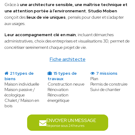
Grâce à
une architecture sensible, une maîtrise technique et
une attention portée à l’environnement
,
Studio Moben
conçoit des
lieux de vie uniques
, pensés pour durer et s’adapter
aux usages.
Leur accompagnement clé en main
, incluant démarches
administratives, choix des entreprises et visualisations 3D, permet de
concrétiser sereinement chaque projet de vie.
Fiche architecte
21 types de
15 types de
7 missions
biens
travaux
Plan
Maison individuelle
Construction neuve
Permis de construire
Maison passive /
Rénovation
Suivi de chantier
écologique
Rénovation
Chalet / Maison en
énergétique
bois
ENVOYER UN MESSAGE
Réponse sous 24 heures