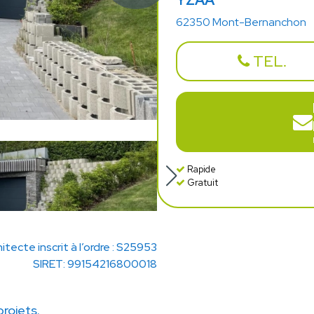
YZAA
62350 Mont-Bernanchon
TEL.
Rapide
Gratuit
itecte inscrit à l’ordre : S25953
SIRET: 99154216800018
rojets.