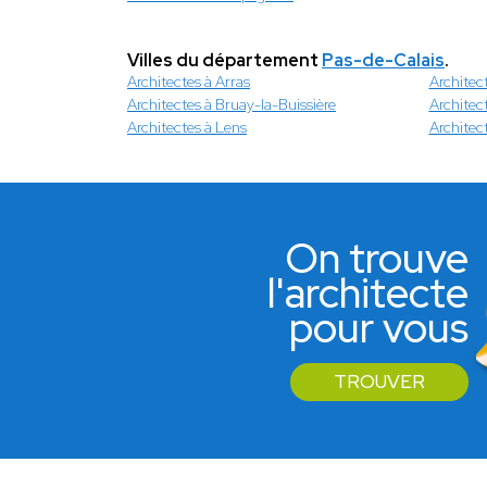
Villes du département
Pas-de-Calais
.
Architectes à Arras
Architec
Architectes à Bruay-la-Buissière
Architect
Architectes à Lens
Architect
On trouve
l'architecte
pour vous
TROUVER