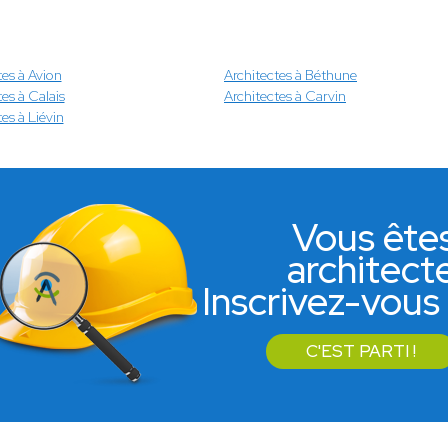
tes à Avion
Architectes à Béthune
es à Calais
Architectes à Carvin
es à Liévin
Vous ête
architect
Inscrivez-vous 
C'EST PARTI !