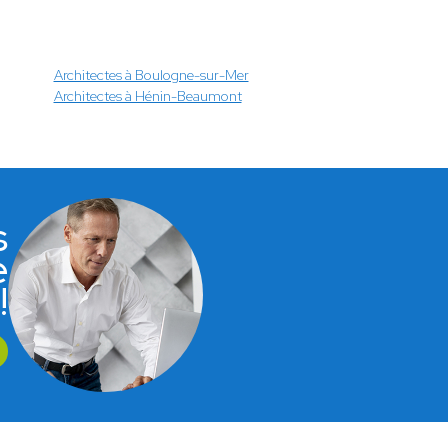
Architectes à Boulogne-sur-Mer
Architectes à Hénin-Beaumont
s
e
!