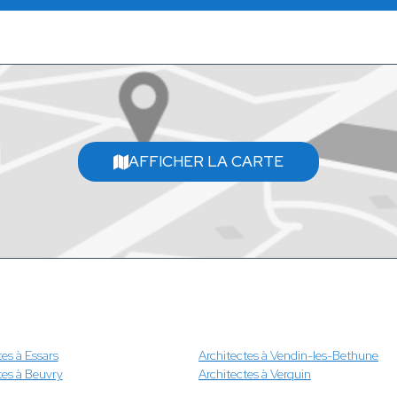
AFFICHER LA CARTE
tes à Essars
Architectes à Vendin-les-Bethune
tes à Beuvry
Architectes à Verquin