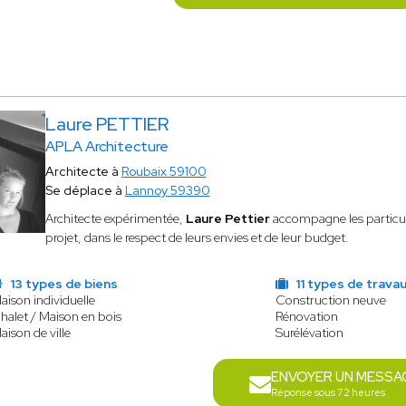
Laure PETTIER
APLA Architecture
Architecte à
Roubaix 59100
Se déplace à
Lannoy 59390
Architecte expérimentée,
Laure Pettier
accompagne les particulie
projet, dans le respect de leurs envies et de leur budget.
13 types de biens
11 types de trava
aison individuelle
Construction neuve
halet / Maison en bois
Rénovation
aison de ville
Surélévation
ENVOYER UN MESSA
Réponse sous 72 heures