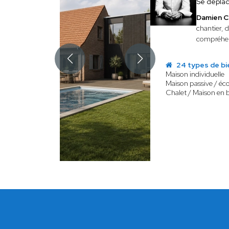
Se dépla
Damien C
chantier, 
compréhen
24 types de bi
Maison individuelle
Maison passive / éc
Chalet / Maison en 