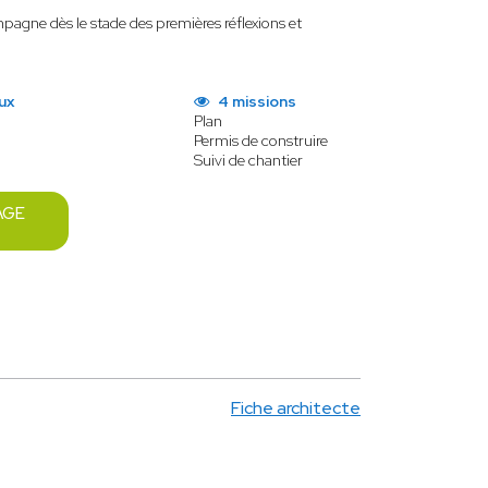
agne dès le stade des premières réflexions et
ux
4 missions
Plan
Permis de construire
Suivi de chantier
AGE
Fiche architecte