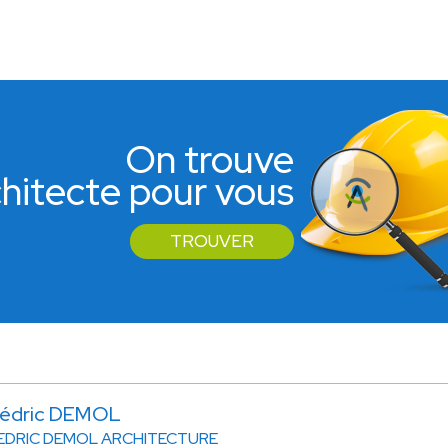
On trouve
rchitecte pour vous
TROUVER
édric DEMOL
EDRIC DEMOL ARCHITECTURE