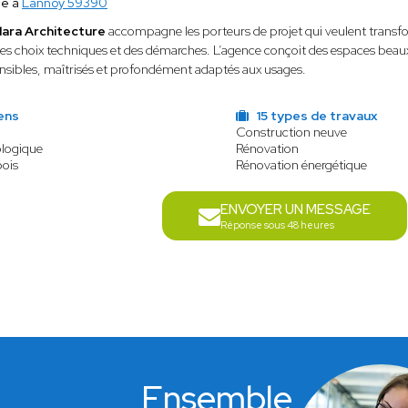
ce à
Lannoy 59390
lara Architecture
accompagne les porteurs de projet qui veulent transfo
des choix techniques et des démarches. L’agence conçoit des espaces beaux,
sibles, maîtrisés et profondément adaptés aux usages.
ens
15 types de travaux
Construction neuve
ologique
Rénovation
bois
Rénovation énergétique
ENVOYER UN MESSAGE
Réponse sous 48 heures
Ensemble