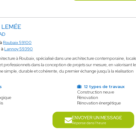
d LEMÉE
EAD
 à
Roubaix 59100
 à
Lannoy 59390
chitecture à Roubaix, spécialisé dans une architecture contemporaine, local
 et professionnels dans la conception de projets sur mesure, en valorisant le
 simple, durable et cohérente, du premier échange jusqu’à la réalisation
s
12 types de travaux
Construction neuve
ogique
Rénovation
is
Rénovation énergétique
ENVOYER UN MESSAGE
Réponse dans l'heure