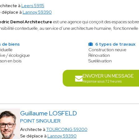
chitecte à
Leers 59115
 déplace à
Lannoy 59390
dric Demol Architecture
est une agence qui conçoit des espaces sobres,
nsibilité contextuelle, au service d’une architecture humaine, fonctionnel
 de biens
6 types de travaux
iduelle
Construction neuve
ive / écologique
Rénovation
son en bois
Surélévation
ENVOYER UN MESSAGE
Réponse sous 72 heures
Guillaume LOSFELD
POINT SINGULIER
Architecte à
TOURCOING 59200
Se déplace à
Lannoy 59390