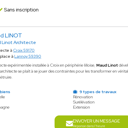
Sans inscription
d LINOT
 Linot Architecte
tecte à
Croix 59170
place à
Lannoy 59390
ecte expérimentée installée à Croix en périphérie lilloise,
Maud Linot
dével
architecte se plaît à se jouer des contraintes pour les transformer en vérita
détruire.
biens
9 types de travaux
lle
Rénovation
Surélévation
pagne
Extension
ENVOYER UN MESSAGE
Réponse dans l'heure