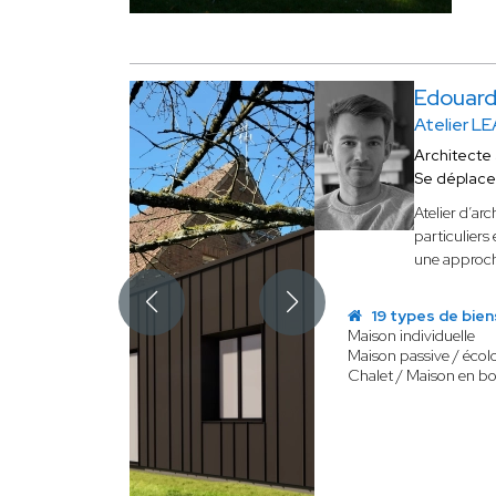
Edouar
Atelier L
Architecte
Se déplace
Atelier d’ar
particuliers
une approche
19 types de bien
Maison individuelle
Maison passive / écol
Chalet / Maison en bo