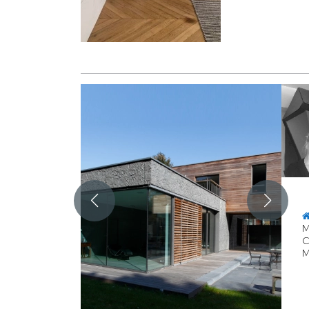
M
C
M