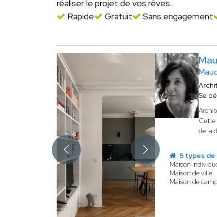
réaliser le projet de vos rêves.
Rapide
Gratuit
Sans engagement
Mau
Maud
Archi
Se dé
Archit
Cette 
de la 
5 types de 
Maison individue
Maison de ville
Maison de cam