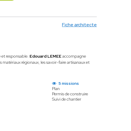
Fiche architecte
e et responsable.
Edouard LEMEE
accompagne
s matériaux régionaux, les savoir-faire artisanaux et
5 missions
Plan
Permis de construire
Suivi de chantier