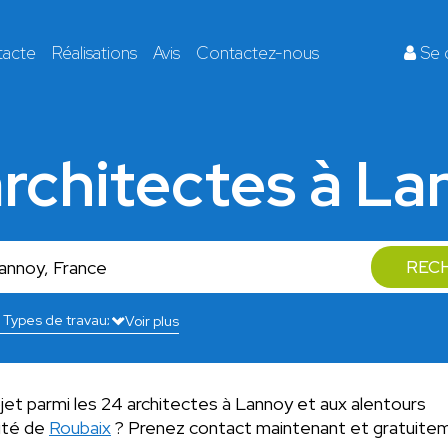
tacte
Réalisations
Avis
Contactez-nous
Se 
rchitectes à L
REC
Voir plus
ojet parmi les 24 architectes à Lannoy et aux alentours
mité de
Roubaix
? Prenez contact maintenant et gratuite