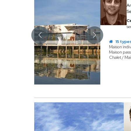
Ar
Se
Ce
se
15 types
Maison indiv
Maison pass
Chalet / Mai