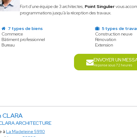
Fort d'une équipe de 3 architectes,
Point Singulier
vous accomp
programmations jusqu'à la réception des travaux.
7 types de biens
5 types de trava
Commerce
Construction neuve
Bâtiment professionnel
Rénovation
Bureau
Extension
ENVOYER UN MESS
Réponse sous 72 heures
n CLARA
 CLARA ARCHITECTURE
e à
La Madeleine 59110