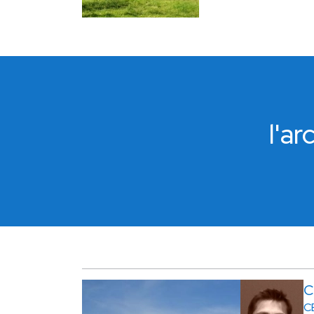
l'a
C
C