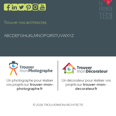
Trouver nos architectes
A
B
C
D
E
F
G
H
I
J
K
L
M
N
O
P
Q
R
S
T
U
V
W
X
Y
Z
Un photographe pour réaliser
Un décorateur pour réaliser vos
vos projets sur
trouver-mon-
projets sur
trouver-mon-
photographe.fr
decorateur.fr
© 2026 TROUVERMONARCHITECTE